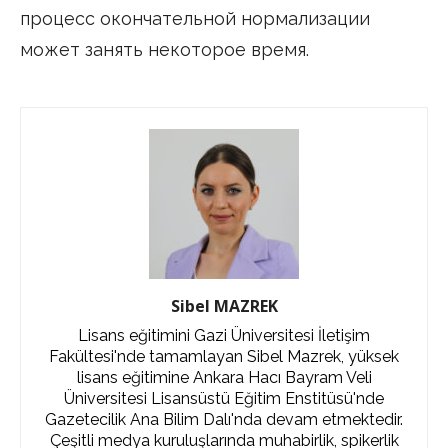
процесс окончательной нормализации
может занять некоторое время.
Sibel MAZREK
Lisans eğitimini Gazi Üniversitesi İletişim
Fakültesi'nde tamamlayan Sibel Mazrek, yüksek
lisans eğitimine Ankara Hacı Bayram Veli
Üniversitesi Lisansüstü Eğitim Enstitüsü'nde
Gazetecilik Ana Bilim Dalı'nda devam etmektedir.
Çeşitli medya kuruluşlarında muhabirlik, spikerlik