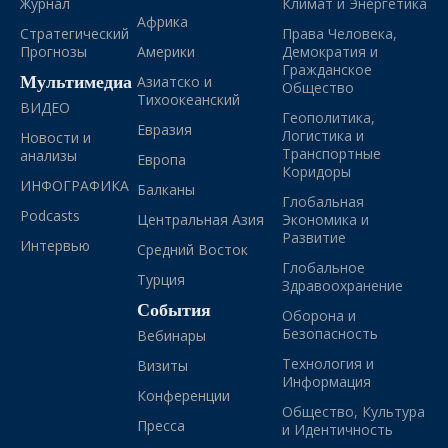
Журнал
Климат и Энергетика
Африка
Стратегический
Права Человека,
Прогнозы
Америки
Демократия и
Гражданское
Мультимедиа
Азиатско и
Общество
Тихоокеанский
ВИДЕО
Геополитика,
Евразия
Логистика и
Новости и
Транспортные
анализы
Европа
Коридоры
ИНФОГРАФИКА
Балканы
Глобальная
Podcasts
Центральная Азия
Экономика и
Развитие
Интервью
Средний Восток
Глобальное
Турция
Здравоохранение
События
Оборона и
Безопасность
Вебинары
Технология и
Визиты
Информация
Конференции
Общество, Культура
Пресса
и Идентичность