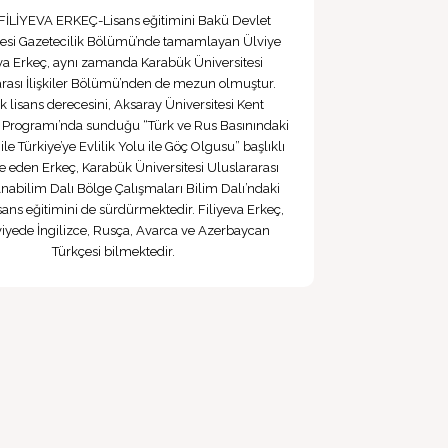
 FİLİYEVA ERKEÇ-Lisans eğitimini Bakü Devlet
tesi Gazetecilik Bölümü’nde tamamlayan Ülviye
eva Erkeç, aynı zamanda Karabük Üniversitesi
arası İlişkiler Bölümü’nden de mezun olmuştur.
 lisans derecesini, Aksaray Üniversitesi Kent
i Programı’nda sunduğu “Türk ve Rus Basınındaki
 ile Türkiye’ye Evlilik Yolu ile Göç Olgusu” başlıklı
de eden Erkeç, Karabük Üniversitesi Uluslararası
 Anabilim Dalı Bölge Çalışmaları Bilim Dalı’ndaki
sans eğitimini de sürdürmektedir. Filiyeva Erkeç,
eviyede İngilizce, Rusça, Avarca ve Azerbaycan
Türkçesi bilmektedir.