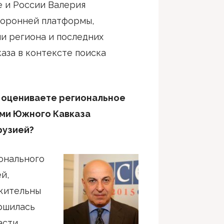
е и России Валерия
торонней платформы,
и региона и последних
аза в контексте поиска
 оцениваете региональное
ми Южного Кавказа
рузией?
ионального
й,
жительны
ершилась
асти