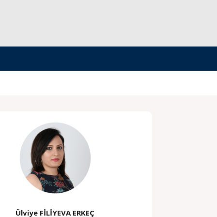
Ülviye FİLİYEVA ERKEÇ