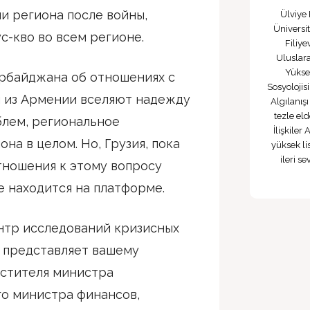
и региона после войны,
Ülviye
Üniversi
с-кво во всем регионе.
Filiy
Uluslar
Yüksek
ербайджана об отношениях с
Sosyolojis
ы из Армении вселяют надежду
Algılanışı
tezle el
блем, региональное
İlişkiler
на в целом. Но, Грузия, пока
yüksek li
ileri s
тношения к этому вопросу
же находится на платформе.
нтр исследований кризисных
 представляет вашему
естителя министра
го министра финансов,