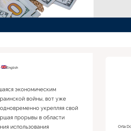
e
English
шаяся экономическим
краинской войны, вот уже
, одновременно укрепляя свой
ершая прорывы в области
ния использования
Orta Do