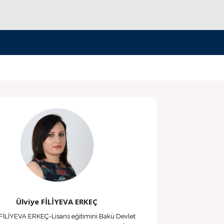
Ülviye FİLİYEVA ERKEÇ
 FİLİYEVA ERKEÇ-Lisans eğitimini Bakü Devlet