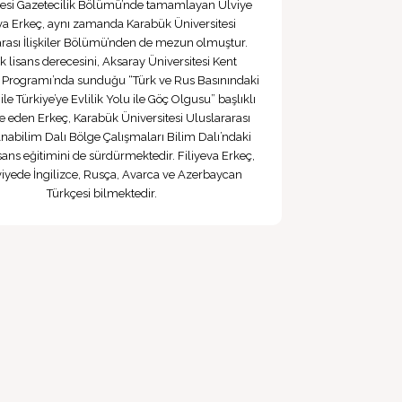
tesi Gazetecilik Bölümü’nde tamamlayan Ülviye
eva Erkeç, aynı zamanda Karabük Üniversitesi
arası İlişkiler Bölümü’nden de mezun olmuştur.
 lisans derecesini, Aksaray Üniversitesi Kent
i Programı’nda sunduğu “Türk ve Rus Basınındaki
 ile Türkiye’ye Evlilik Yolu ile Göç Olgusu” başlıklı
de eden Erkeç, Karabük Üniversitesi Uluslararası
 Anabilim Dalı Bölge Çalışmaları Bilim Dalı’ndaki
sans eğitimini de sürdürmektedir. Filiyeva Erkeç,
eviyede İngilizce, Rusça, Avarca ve Azerbaycan
Türkçesi bilmektedir.