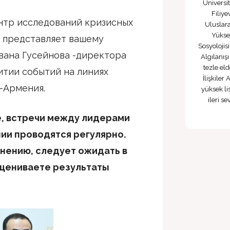
Üniversi
Filiy
нтр исследований кризисных
Uluslar
Yüksek
 представляет вашему
Sosyolojis
вана Гусейнова -директора
Algılanışı
tezle el
итии событий на линиях
İlişkiler
-Армения.
yüksek li
ileri s
е, встречи между лидерами
ии проводятся регулярно.
мнению, следует ожидать в
цениваете результаты