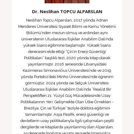
Dr. Neslihan TOPCU ALPARSLAN
Neslihan Topcu Alparslan, 2017 yılında Adnan
Menderes Üniversitesi Siyaset Bilimi ve Kamu Yönetimi
Bölümü'nden mezun olmuş ve ardından aynı
üniversitenin Uluslararası İlişkiler Anabilim Dalı’nda
yüksek lisans eğitimine başlamıştır. Yüksek lisans
derecesini elde ettiği “Çin’in Enerji Güvenliği
Politikaları” başlıklı tezi, 2020 yılında kitap olarak
yayınlanmıştır. 2016 senesinde Litvanya’daki
Kazimieras Simonavičius Üniversitesi’nde ve 2019
yılında Portekiz’deki Minho Üniversitesi’nde öğrenim
görmüştür. 2024 yılında ise Selçuk Üniversitesi
Uluslararası İlişkiler Anabilim Dalı’nda “Realist Bir
Perspektiften 21. Yüzyıl Güç Mücadelesinde Uzay
Politikalarının Yeri: Gelişmekte Olan Ülke Örnekleri -
Brezilya, Çin ve Türkiye” teziyle doktora eğitimini
tamamlamıştır. Asya Pasifik, enerji güvenliği ve
devletlerin uzay politikalarıyla ilgili çalışmaları çeşitli
dergilerde ve kitaplarda yayınlanmış olan Alparslan,
iyi derecede İngilizce ve orta seviyede İspanyolca