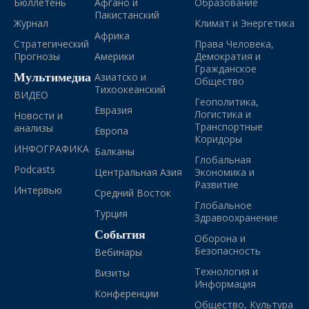
Бюллетень
Афгано и
Образование
Пакистанский
Журнал
Климат и Энергетика
Африка
Стратегический
Права Человека,
Прогнозы
Америки
Демократия и
Гражданское
Мультимедиа
Азиатско и
Общество
Тихоокеанский
ВИДЕО
Геополитика,
Евразия
Логистика и
Новости и
Транспортные
анализы
Европа
Коридоры
ИНФОГРАФИКА
Балканы
Глобальная
Podcasts
Центральная Азия
Экономика и
Развитие
Интервью
Средний Восток
Глобальное
Турция
Здравоохранение
События
Оборона и
Безопасность
Вебинары
Технология и
Визиты
Информация
Конференции
Общество, Культура