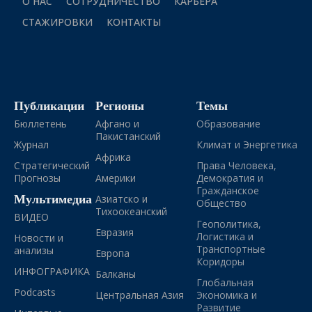
О НАС
СОТРУДНИЧЕСТВО
КАРЬЕРА
СТАЖИРОВКИ
КОНТАКТЫ
Публикации
Регионы
Темы
Бюллетень
Афгано и
Образование
Пакистанский
Журнал
Климат и Энергетика
Африка
Стратегический
Права Человека,
Прогнозы
Америки
Демократия и
Гражданское
Мультимедиа
Азиатско и
Общество
Тихоокеанский
ВИДЕО
Геополитика,
Евразия
Логистика и
Новости и
Транспортные
анализы
Европа
Коридоры
ИНФОГРАФИКА
Балканы
Глобальная
Podcasts
Центральная Азия
Экономика и
Развитие