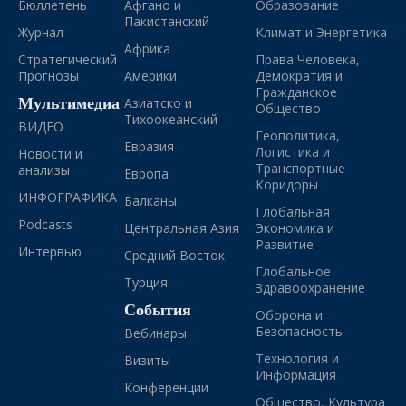
Бюллетень
Афгано и
Образование
Пакистанский
Журнал
Климат и Энергетика
Африка
Стратегический
Права Человека,
Прогнозы
Америки
Демократия и
Гражданское
Мультимедиа
Азиатско и
Общество
Тихоокеанский
ВИДЕО
Геополитика,
Евразия
Логистика и
Новости и
Транспортные
анализы
Европа
Коридоры
ИНФОГРАФИКА
Балканы
Глобальная
Podcasts
Центральная Азия
Экономика и
Развитие
Интервью
Средний Восток
Глобальное
Турция
Здравоохранение
События
Оборона и
Безопасность
Вебинары
Технология и
Визиты
Информация
Конференции
Общество, Культура