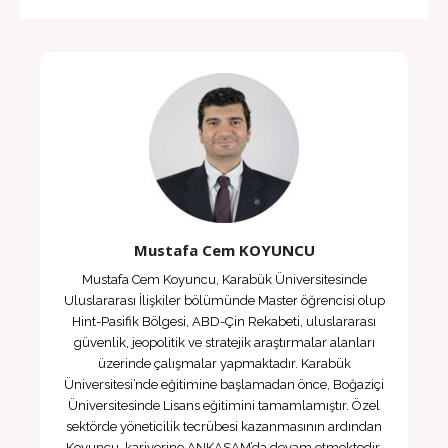
Mustafa Cem KOYUNCU
Mustafa Cem Koyuncu, Karabük Üniversitesinde
Uluslararası İlişkiler bölümünde Master öğrencisi olup
Hint-Pasifik Bölgesi, ABD-Çin Rekabeti, uluslararası
güvenlik, jeopolitik ve stratejik araştırmalar alanları
üzerinde çalışmalar yapmaktadır. Karabük
Üniversitesi’nde eğitimine başlamadan önce, Boğaziçi
Üniversitesinde Lisans eğitimini tamamlamıştır. Özel
sektörde yöneticilik tecrübesi kazanmasının ardından
Koyuncu, kariyerine ANKASAM’da devam etmektedir.