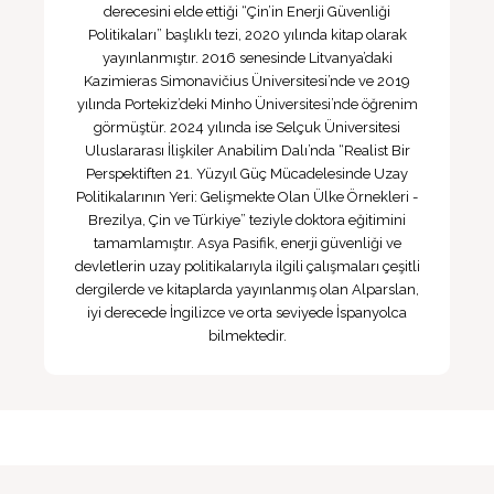
derecesini elde ettiği “Çin’in Enerji Güvenliği
Politikaları” başlıklı tezi, 2020 yılında kitap olarak
yayınlanmıştır. 2016 senesinde Litvanya’daki
Kazimieras Simonavičius Üniversitesi’nde ve 2019
yılında Portekiz’deki Minho Üniversitesi’nde öğrenim
görmüştür. 2024 yılında ise Selçuk Üniversitesi
Uluslararası İlişkiler Anabilim Dalı’nda “Realist Bir
Perspektiften 21. Yüzyıl Güç Mücadelesinde Uzay
Politikalarının Yeri: Gelişmekte Olan Ülke Örnekleri -
Brezilya, Çin ve Türkiye” teziyle doktora eğitimini
tamamlamıştır. Asya Pasifik, enerji güvenliği ve
devletlerin uzay politikalarıyla ilgili çalışmaları çeşitli
dergilerde ve kitaplarda yayınlanmış olan Alparslan,
iyi derecede İngilizce ve orta seviyede İspanyolca
bilmektedir.