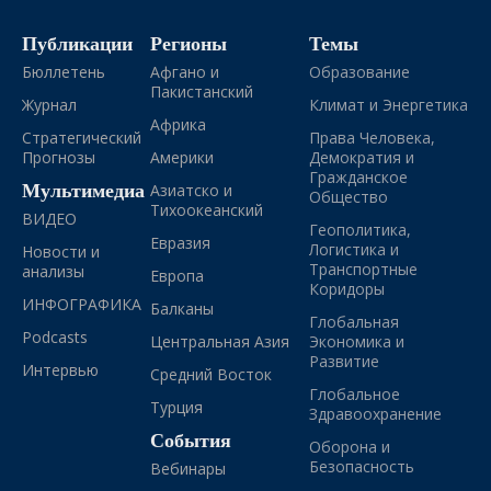
Публикации
Регионы
Темы
Бюллетень
Афгано и
Образование
Пакистанский
Журнал
Климат и Энергетика
Африка
Стратегический
Права Человека,
Прогнозы
Америки
Демократия и
Гражданское
Мультимедиа
Азиатско и
Общество
Тихоокеанский
ВИДЕО
Геополитика,
Евразия
Логистика и
Новости и
Транспортные
анализы
Европа
Коридоры
ИНФОГРАФИКА
Балканы
Глобальная
Podcasts
Центральная Азия
Экономика и
Развитие
Интервью
Средний Восток
Глобальное
Турция
Здравоохранение
События
Оборона и
Безопасность
Вебинары