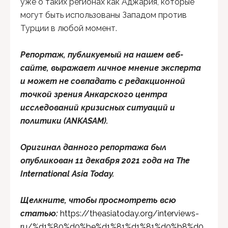
уже о таких регионах как Аджария, которые
могут быть использованы Западом против
Турции в любой момент.
Репортаж, публикуемы
й
на нашем веб-
сайте, выража
е
т личное мнение
эксперта
и мо
жет
не совпадать с редакционной
точкой зрения
Анкарского центра
исследований кризисных ситуаций и
политики (ANKASAM).
Оригинал данного репортажа был
опубликован 11 декабря 2021 года на The
International Asia Today.
Щелкните, чтобы просмотреть всю
статью:
https://theasiatoday.org/interviews-
ru/%d1%80%d0%be%d1%81%d1%81%d0%b8%d0