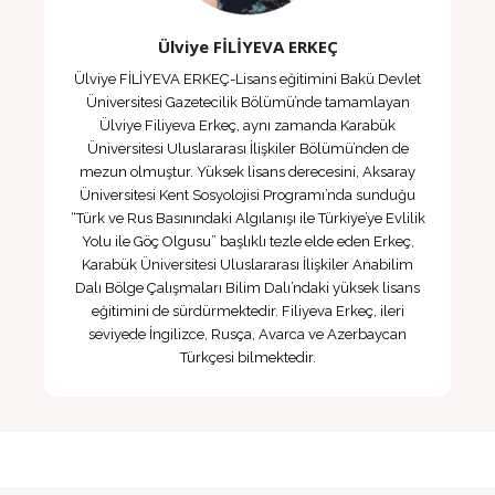
Ülviye FİLİYEVA ERKEÇ
Ülviye FİLİYEVA ERKEÇ-Lisans eğitimini Bakü Devlet
Üniversitesi Gazetecilik Bölümü’nde tamamlayan
Ülviye Filiyeva Erkeç, aynı zamanda Karabük
Üniversitesi Uluslararası İlişkiler Bölümü’nden de
mezun olmuştur. Yüksek lisans derecesini, Aksaray
Üniversitesi Kent Sosyolojisi Programı’nda sunduğu
“Türk ve Rus Basınındaki Algılanışı ile Türkiye’ye Evlilik
Yolu ile Göç Olgusu” başlıklı tezle elde eden Erkeç,
Karabük Üniversitesi Uluslararası İlişkiler Anabilim
Dalı Bölge Çalışmaları Bilim Dalı’ndaki yüksek lisans
eğitimini de sürdürmektedir. Filiyeva Erkeç, ileri
seviyede İngilizce, Rusça, Avarca ve Azerbaycan
Türkçesi bilmektedir.