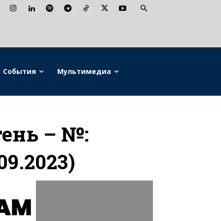
События
Мультимедиа
ень – №:
09.2023)