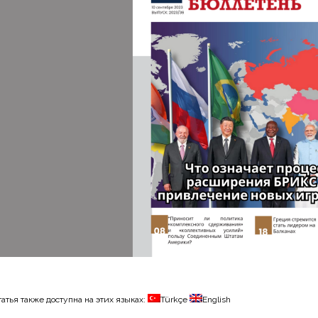
татья также доступна на этих языках:
Türkçe
English