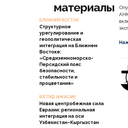
материалы
Опу
АНК
БЛИЖНИЙ ВОСТОК
вкл
Структурное
экс
урегулирование и
геополитическая
Наж
интеграция на Ближнем
Востоке:
«Средиземноморско-
Персидский пояс
безопасности,
стабильности и
процветания»
ВЗГЛЯД АНКАСАМ
Новая центробежная сила
Евразии: региональная
интеграция на оси
Узбекистан–Кыргызстан