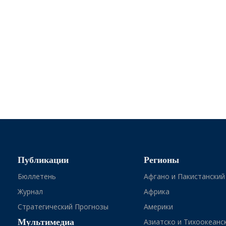
Публикации
Регионы
Бюллетень
Афгано и Пакистанский
Журнал
Африка
Стратегический Прогнозы
Америки
Мультимедиа
Азиатско и Тихоокеанс