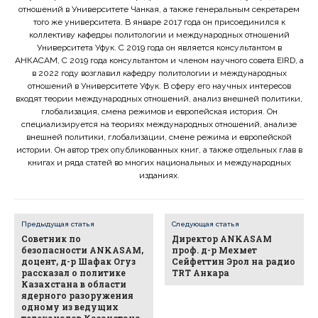
отношений в Университете Чанкая, а также генеральным секретарем
того же университета. В январе 2017 года он присоединился к
коллективу кафедры политологии и международных отношений
Университета Уфук. С 2019 года он является консультантом в
АНКАСАМ, С 2019 года консультантом и членом научного совета EIRD, а
в 2022 году возглавил кафедру политологии и международных
отношений в Университете Уфук. В сферу его научных интересов
входят теории международных отношений, анализ внешней политики,
глобализация, смена режимов и европейская история. Он
специализируется на теориях международных отношений, анализе
внешней политики, глобализации, смене режима и европейской
истории. Он автор трех опубликованных книг, а также отдельных глав в
книгах и ряда статей во многих национальных и международных
изданиях.
Предыдущая статья
Следующая статья
Советник по
Директор ANKASAM
безопасности ANKASAM,
проф. д-р Мехмет
доцент, д-р Шафак Огуз
Сейфеттин Эрол на радио
рассказал о политике
TRT Анкара
Казахстана в области
ядерного разоружения
одному из ведущих
телеканалов Казахстана