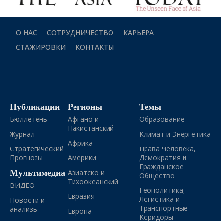
О НАС
СОТРУДНИЧЕСТВО
КАРЬЕРА
СТАЖИРОВКИ
КОНТАКТЫ
Публикации
Регионы
Темы
Бюллетень
Афгано и
Образование
Пакистанский
Журнал
Климат и Энергетика
Африка
Стратегический
Права Человека,
Прогнозы
Америки
Демократия и
Гражданское
Мультимедиа
Азиатско и
Общество
Тихоокеанский
ВИДЕО
Геополитика,
Евразия
Логистика и
Новости и
Транспортные
анализы
Европа
Коридоры