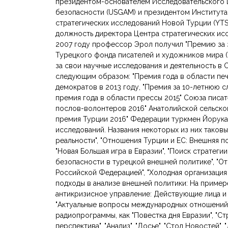
президентом-основателем Исследовательского 
безопасности (USGAM) и президентом Институт
стратегических исследований Новой Турции (YT
должность директора Центра стратегических исс
2007 году профессор Эрол получил "Премию за 
Турецкого фонда писателей и художников мира (
за свои научные исследования и деятельность в
следующим образом: "Премия года в области пе
демократов в 2013 году, "Премия за 10-летнюю с
премия года в области прессы 2015" Союза писат
послов-волонтеров 2016" Анатолийской сельской
премия Турции 2016" Федерации туркмен Йорука
исследований. Названия некоторых из них таковы
реальности", "Отношения Турции и ЕС: Внешняя п
"Новая Большая игра в Евразии", "Поиск стратеги
безопасности в турецкой внешней политике", "
Российской Федерацией", "Холодная организация 
подходы в анализе внешней политики: На пример
антикризисное управление: Действующие лица и к
"Актуальные вопросы международных отношений"
радиопрограммы, как "Повестка дня Евразии", "Ст
перспектива", "Анализ", "Досье", "Стол Новостей"