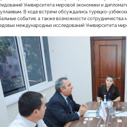
ледований Университета мировой экономики и дипломати
уллаевым. В ходе встречи обсуждались турецко-узбекски
бальные события, а также возможности сотрудничеств
едовых международных исследований Университета миро