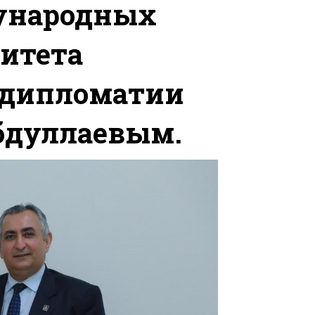
ународных
итета
 дипломатии
бдуллаевым.