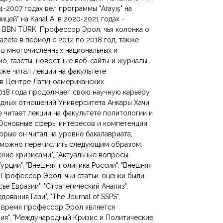
04-2007 годах вел программы "Arayış" на
ицей" на Kanal A, в 2020-2021 годах -
и BBN TÜRK. Профессор Эрол, чья колонка о
Gazete в период с 2012 по 2018 год, также
 в многочисленных национальных и
о, газеты, новостные веб-сайты и журналы.
же читал лекции на факультете
 в Центре Латиноамериканских
018 года продолжает свою научную карьеру
одных отношений Университета Анкары Хачи
 читает лекции на факультете политологии и
Основные сферы интересов и компетенции
орые он читал на уровне бакалавриата,
, можно перечислить следующим образом:
вление кризисами", "Актуальные вопросы
рции", "Внешняя политика России", "Внешняя
. Профессор Эрол, чьи статьи-оценки были
ье Евразии", "Стратегический Анализ",
вания Гази", "The Journal of SSPS",
е время профессор Эрол является
ия", "Международный Кризис и Политические