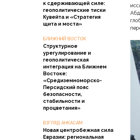
к сдерживающей силе:
исс
геополитические тиски
Абд
Кувейта и «Стратегия
гло
щита и моста»
пер
БЛИЖНИЙ ВОСТОК
Структурное
урегулирование и
геополитическая
интеграция на Ближнем
Востоке:
«Средиземноморско-
Персидский пояс
безопасности,
стабильности и
процветания»
ВЗГЛЯД АНКАСАМ
Новая центробежная сила
Евразии: региональная