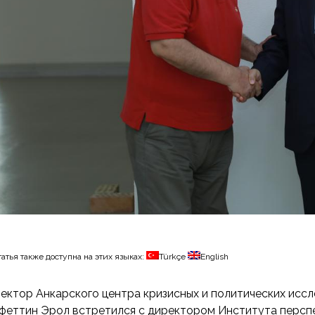
татья также доступна на этих языках:
Türkçe
English
ектор Анкарского центра кризисных и политических исс
феттин Эрол встретился с директором Института перс