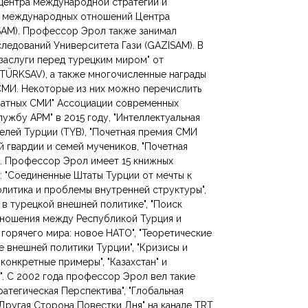
центра международной стратегии и
а международных отношений Центра
SAM). Профессор Эрол также занимал
ледований Университета Гази (GAZISAM). В
заслуги перед турецким миром" от
TÜRKSAV), а также многочисленные награды
 СМИ. Некоторые из них можно перечислить
чатных СМИ" Ассоциации современных
лужбу APM" в 2015 году, "Интеллектуальная
елей Турции (TYB), "Почетная премия СМИ
 гвардии и семей мучеников, "Почетная
. Профессор Эрол имеет 15 книжных
: "Соединенные Штаты Турции от мечты к
олитика и проблемы внутренней структуры",
и в турецкой внешней политике", "Поиск
Отношения между Республикой Турция и
горячего мира: новое НАТО", "Теоретические
е внешней политики Турции", "Кризисы и
онкретные примеры", "Казахстан" и
. С 2002 года профессор Эрол вел такие
ратегическая Перспектива", "Глобальная
, "Другая Сторона Повестки Дня" на канале TRT