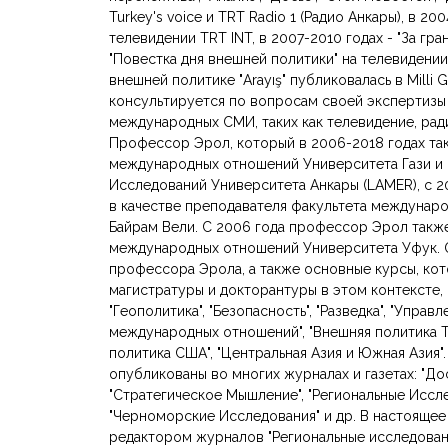
Turkey's voice и TRT Radio 1 (Радио Анкары), в 20
телевидении TRT INT, в 2007-2010 годах - "За гран
"Повестка дня внешней политики" на телевидени
внешней политике "Arayış" публиковалась в Milli 
консультируется по вопросам своей экспертизы
международных СМИ, таких как телевидение, ради
Профессор Эрол, который в 2006-2018 годах так
международных отношений Университета Гази и
Исследований Университета Анкары (LAMER), с 2
в качестве преподавателя факультета междунар
Байрам Вели. С 2006 года профессор Эрол также
международных отношений Университета Уфук. 
профессора Эрола, а также основные курсы, кот
магистратуры и докторантуры в этом контексте
"Геополитика", "Безопасность", "Разведка", "Упра
международных отношений", "Внешняя политика Ту
политика США", "Центральная Азия и Южная Азия"
опубликованы во многих журналах и газетах: "Дос
"Стратегическое Мышление", "Региональные Исследо
"Черноморские Исследования" и др. В настояще
редактором журналов "Региональные исследован