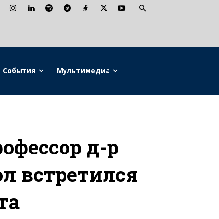
События
Мультимедиа
офессор д-р
л встретился
та