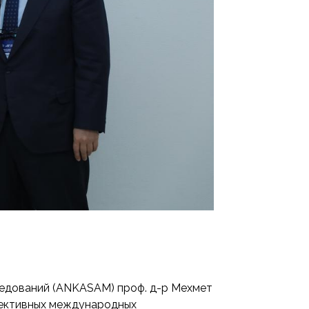
ледований (ANKASAM) проф. д-р Мехмет
пективных международных