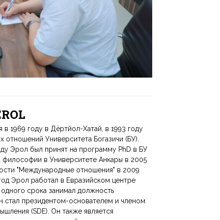
 EROL
 1969 году в Дёртйол-Хатай, в 1993 году
 отношений Университета Богазичи (БУ).
оду Эрол был принят на программу PhD в БУ
а философии в Университете Анкары в 2005
ности "Международные отношения" в 2009
 год Эрол работал в Евразийском центре
е одного срока занимал должность
он стал президентом-основателем и членом
ышления (SDE). Он также является