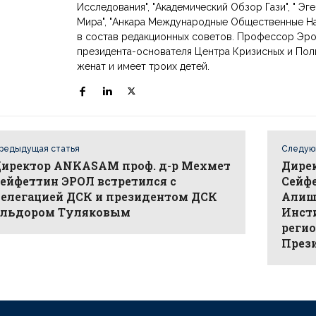
Исследования", "Академический Обзор Гази", " Э
Мира", "Анкара Международные Общественные На
в состав редакционных советов. Профессор Эрол
президента-основателя Центра Кризисных и Пол
женат и имеет троих детей.
редыдущая статья
Следую
иректор ANKASAM проф. д-р Мехмет
Дире
ейфеттин ЭРОЛ встретился с
Сейфе
елегацией ДСК и президентом ДСК
Алиш
льдором Туляковым
Инсти
реги
Прези