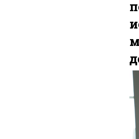
п
и
м
д