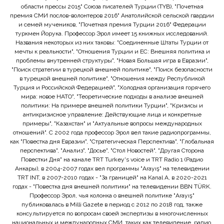
области прессы 2015" Союза писателей Турции (TYB), "Почетная
премия СМИ послов-волонтеров 2016" Анатолийской сельской гвардии
и семей мучеников, "Почетная премия Турции 2016" Федерации
туркмен Йорука. Профессор Эрол имеет 15 книжных исследований.
Названия некоторых из них таковы: "Соединенные Штаты Турции от
мечты к реальности", "Отношения Турции и ЕС: Внешняя политика и
проблемы внутренней структуры", "Новая Большая игра в Евразии",
"Поиск стратегии в турецкой внешней политике", "Поиск безопасности
в турецкой внешней политике", "Отношения между Республикой
Турция и Российской Федерацией", "Холодная организация горячего
мира: новое НАТО", "Теоретические подходы в анализе внешней
политики: На примере внешней политики Турции", "Кризисы и
антикризисное управление: Действующие лица и конкретные
примеры", "Казахстан" и "Актуальные вопросы международных
отношений". С 2002 года профессор Эрол вел такие радиопрограммы,
как "Повестка дня Евразии", "Стратегическая Перспектива", "Глобальная
перспектива", "Анализ", "Досье", "Стол Новостей", "Другая Сторона
Повестки Дня" на канале TRT Turkey's voice и TRT Radio 1 (Радио
Анкары), в 2004-2007 годах вел программы "Arayış" на телевидении
TRT INT, в 2007-2010 годах - "За границей" на Kanal A, в 2020-2021
годах - "Повестка дня внешней политики" на телевидении BBN TÜRK.
Профессор Эрол, чья колонка о внешней политике "Arayış"
публиковалась в Milli Gazete в период с 2012 по 2018 год, также
консультируется по вопросам своей экспертизы в многочисленных
национальных и международных СМИ, таких как телевидение, радио,