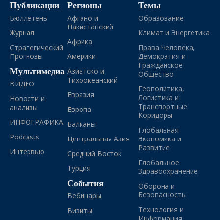
Публикации
Регионы
Темы
Бюллетень
Афгано и
Образование
Пакистанский
Журнал
Климат и Энергетика
Африка
Стратегический
Права Человека,
Прогнозы
Америки
Демократия и
Гражданское
Мультимедиа
Азиатско и
Общество
Тихоокеанский
ВИДЕО
Геополитика,
Евразия
Логистика и
Новости и
Транспортные
анализы
Европа
Коридоры
ИНФОГРАФИКА
Балканы
Глобальная
Podcasts
Центральная Азия
Экономика и
Развитие
Интервью
Средний Восток
Глобальное
Турция
Здравоохранение
События
Оборона и
Безопасность
Вебинары
Технология и
Визиты
Информация