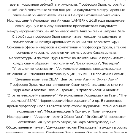
газеты, новостные веб-сайты и журналы. Профессор Эрол, который в
2006-2018 годах также читал лекции на факультете международных
отношений Университета Гази и в Центре Латиноамериканских
Исследований Университета Анкары (LAMER), с 2018 года продолжает
свою научную карьеру в качестве преподавателя факультета
международных отношений Университета Анкары Хачи Байрам Вели.
С 2006 года профессор Эрол также читает лекции на факультете
политологии и международных отношений Университета Уфук.
Основные сферы интересов и компетенции профессора Эрола, а также
основные курсы, которые он читал на уровне бакалавриата,
магистратуры и докторантуры в этом контексте, можно перечислить
следующим образом: "Геополитика", "Безопасность", "Разведка",
"Управление кризисами", "Актуальные вопросы международных
отношений", "Внешняя политика Турции", "Внешняя политика России",
"Внешняя политика США", "Центральная Азия и Южная Азия".
Профессор Эрол, чьи статьи-оценки были опубликованы во многих
журналах и газетах: "Досье Евразии", "Стратегический Анализ",
"Стратегическое Мышление", "Региональные Исследования Гази", "The
Journal of SSPS", "Черноморские Исследования" и др. В настоящее
время профессор Эрол является редактором журналов "Региональные
исследования", "Международный Кризис и Политические
Исследования", "Академический Обзор Гази", " Эгейский Университет
Исследования Турецкого Мира", "Анкара Международные
Общественные Науки", "Демократическая Платформа" и входит в состав
редакционных советов. Профессор Эрол, который с 2016 года работает в