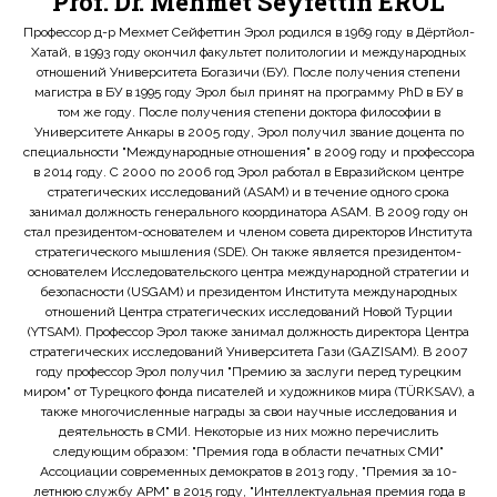
Prof. Dr. Mehmet Seyfettin EROL
Профессор д-р Мехмет Сейфеттин Эрол родился в 1969 году в Дёртйол-
Хатай, в 1993 году окончил факультет политологии и международных
отношений Университета Богазичи (БУ). После получения степени
магистра в БУ в 1995 году Эрол был принят на программу PhD в БУ в
том же году. После получения степени доктора философии в
Университете Анкары в 2005 году, Эрол получил звание доцента по
специальности "Международные отношения" в 2009 году и профессора
в 2014 году. С 2000 по 2006 год Эрол работал в Евразийском центре
стратегических исследований (ASAM) и в течение одного срока
занимал должность генерального координатора ASAM. В 2009 году он
стал президентом-основателем и членом совета директоров Института
стратегического мышления (SDE). Он также является президентом-
основателем Исследовательского центра международной стратегии и
безопасности (USGAM) и президентом Института международных
отношений Центра стратегических исследований Новой Турции
(YTSAM). Профессор Эрол также занимал должность директора Центра
стратегических исследований Университета Гази (GAZISAM). В 2007
году профессор Эрол получил "Премию за заслуги перед турецким
миром" от Турецкого фонда писателей и художников мира (TÜRKSAV), а
также многочисленные награды за свои научные исследования и
деятельность в СМИ. Некоторые из них можно перечислить
следующим образом: "Премия года в области печатных СМИ"
Ассоциации современных демократов в 2013 году, "Премия за 10-
летнюю службу APM" в 2015 году, "Интеллектуальная премия года в