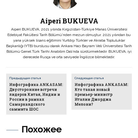
Aiperi BUKUEVA
Aiperi BUKUEVA, 2021 yılında Kırgızistan-Türkiye Manas Üniversitesi
Edebiyat Fakültesi Tarih Bölümü'nden mezun olmuştur. 2021 yılından bu
yana yüksek lisans eğitimini Yurtdışı Türkler ve Akraba Topluluklar
Başkanlığı (YTB) burslusu olarak Ankara Hacı Bayram Veli Üniversitesi Tarih
Bölümü Genel Türk Tarihi Anabilim Dalı’nda sürdürmektedir. BUKUEVA, iyi
derecede Rusça ve orta seviyede İngilizce bilmektedir.
Предыдущая статья
Следующая статья
Инфографика ANKASAM:
Инфографика ANKASAM:
Двусторонние встречи
Кто такая новый
лидеров Китая, Индии и
премьер-министр
России в рамках
Италии Джорджа
Самаркандского
Мелони?
саммита ШОС
Похожее