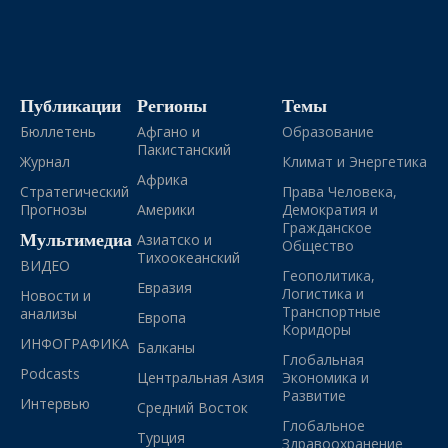
Публикации
Регионы
Темы
Бюллетень
Афгано и
Образование
Пакистанский
Журнал
Климат и Энергетика
Африка
Стратегический
Права Человека,
Прогнозы
Америки
Демократия и
Гражданское
Мультимедиа
Азиатско и
Общество
Тихоокеанский
ВИДЕО
Геополитика,
Евразия
Логистика и
Новости и
Транспортные
анализы
Европа
Коридоры
ИНФОГРАФИКА
Балканы
Глобальная
Podcasts
Центральная Азия
Экономика и
Развитие
Интервью
Средний Восток
Глобальное
Турция
Здравоохранение