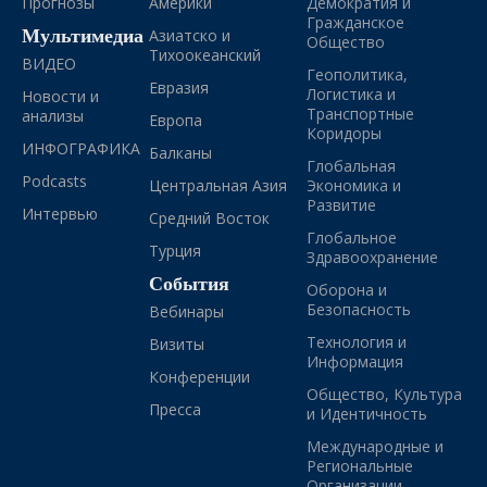
Прогнозы
Америки
Демократия и
Гражданское
Мультимедиа
Азиатско и
Общество
Тихоокеанский
ВИДЕО
Геополитика,
Евразия
Логистика и
Новости и
Транспортные
анализы
Европа
Коридоры
ИНФОГРАФИКА
Балканы
Глобальная
Podcasts
Центральная Азия
Экономика и
Развитие
Интервью
Средний Восток
Глобальное
Турция
Здравоохранение
События
Оборона и
Безопасность
Вебинары
Технология и
Визиты
Информация
Конференции
Общество, Культура
Пресса
и Идентичность
Международные и
Региональные
Организации