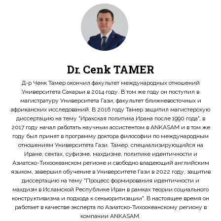
Dr. Cenk TAMER
Д-р Ченк Тамер окончил факультет международных отношений
Университета Сакарьи в 2014 году. В том же году он поступил в
магистратуру Университета Гази, факультет ближневосточных и
африканских исследований. В 2016 году Тамер защитил магистерскую
диссертацию на тему "Иракская политика Ирана после 1990 года", в
2017 году начал работать научным ассистентом в ANKASAM и в том же
году был принят в программу доктора философии по международным
отношениям Университета Гази. Тамер, специализирующийся на
Иране, сектах, суфизме, махдизме, политике идентичности и
Азиатско-Тихоокеанском регионе и свободно владеющий английским
языком, завершил обучение в Университете Гази в 2022 году, защитив
диссертацию на тему "Процесс формирования идентичности и
махдизм в Исламской Республике Иран в рамках теории социального
конструктивизма и подхода к секьюритизации". В настоящее время он
работает в качестве эксперта по Азиатско-Тихоокеанскому региону в
компании ANKASAM.