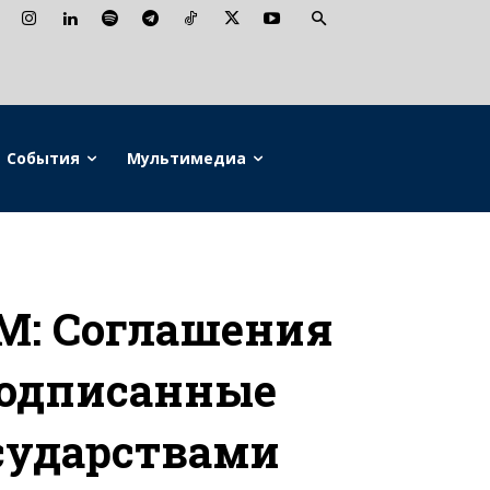
События
Мультимедиа
M: Соглашения
подписанные
сударствами