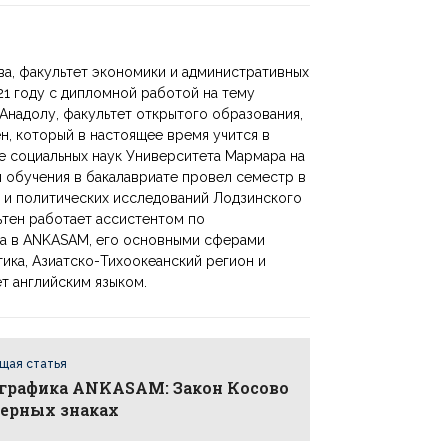
ва, факультет экономики и административных
1 году с дипломной работой на тему
 Анадолу, факультет открытого образования,
н, который в настоящее время учится в
е социальных наук Университета Мармара на
 обучения в бакалавриате провел семестр в
х и политических исследований Лодзинского
ьтен работает ассистентом по
на в ANKASAM, его основными сферами
ика, Азиатско-Тихоокеанский регион и
т английским языком.
щая статья
графика ANKASAM: Закон Косово
мерных знаках