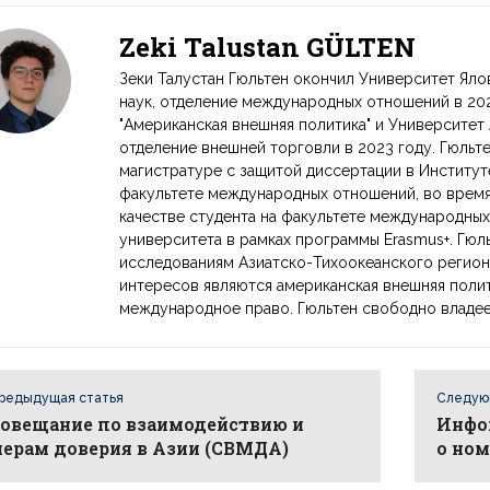
Zeki Talustan GÜLTEN
Зеки Талустан Гюльтен окончил Университет Яло
наук, отделение международных отношений в 202
"Американская внешняя политика" и Университет
отделение внешней торговли в 2023 году. Гюльте
магистратуре с защитой диссертации в Институт
факультете международных отношений, во время
качестве студента на факультете международны
университета в рамках программы Erasmus+. Гюл
исследованиям Азиатско-Тихоокеанского регио
интересов являются американская внешняя полит
международное право. Гюльтен свободно владее
редыдущая статья
Следую
овещание по взаимодействию и
Инфо
ерам доверия в Азии (СВМДА)
о но