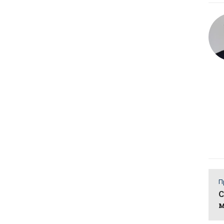
П
С
м