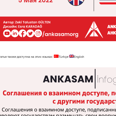
татья также доступна на этих языках:
Türkçe
English