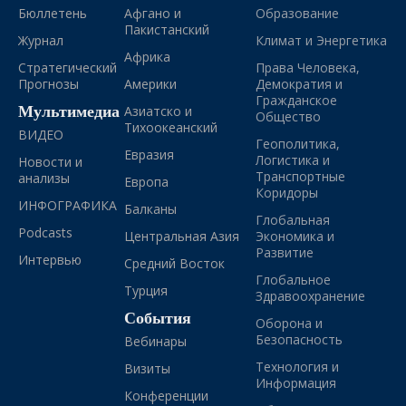
Бюллетень
Афгано и
Образование
Пакистанский
Журнал
Климат и Энергетика
Африка
Стратегический
Права Человека,
Прогнозы
Америки
Демократия и
Гражданское
Мультимедиа
Азиатско и
Общество
Тихоокеанский
ВИДЕО
Геополитика,
Евразия
Логистика и
Новости и
Транспортные
анализы
Европа
Коридоры
ИНФОГРАФИКА
Балканы
Глобальная
Podcasts
Центральная Азия
Экономика и
Развитие
Интервью
Средний Восток
Глобальное
Турция
Здравоохранение
События
Оборона и
Безопасность
Вебинары
Технология и
Визиты
Информация
Конференции