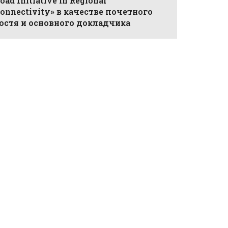
oad Initiative in Regional
onnectivity» в качестве почетного
остя и основного докладчика