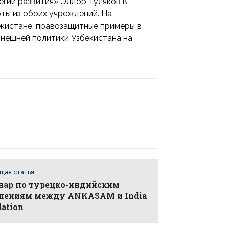
гии развития» Элдор Туляков в
рты из обоих учреждений. На
кистане, правозащитные примеры в
внешней политики Узбекистана на
щая статья
нар по турецко-индийским
шениям между ANKASAM и India
ation