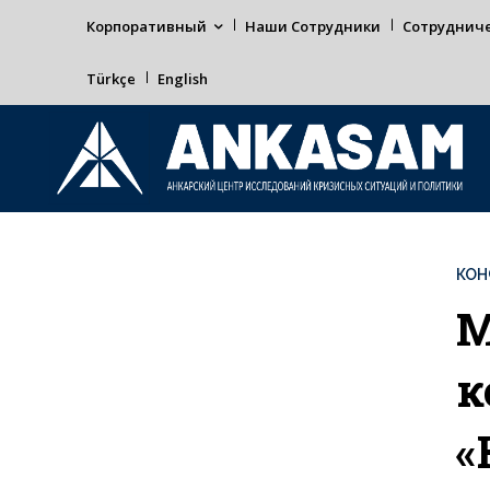
Корпоративный
Наши Сотрудники
Сотруднич
Türkçe
English
КОН
М
к
«