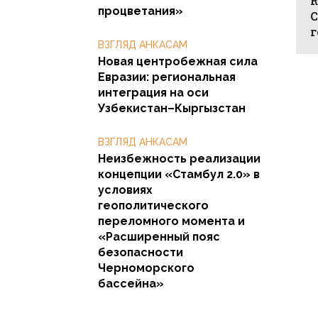
R
процветания»
C
г
ВЗГЛЯД АНКАСАМ
Новая центробежная сила
Евразии: региональная
интеграция на оси
Узбекистан–Кыргызстан
ВЗГЛЯД АНКАСАМ
Неизбежность реализации
концепции «Стамбул 2.0» в
условиях
геополитического
переломного момента и
«Расширенный пояс
безопасности
Черноморского
бассейна»