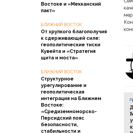
Сей
Востоке и «Мекканский
кач
пакт»
мер
Кон
БЛИЖНИЙ ВОСТОК
кон
От хрупкого благополучия
к сдерживающей силе:
геополитические тиски
Кувейта и «Стратегия
щита и моста»
БЛИЖНИЙ ВОСТОК
Структурное
урегулирование и
геополитическая
интеграция на Ближнем
П
Востоке:
Д
«Средиземноморско-
М
Персидский пояс
у
безопасности,
к
стабильности и