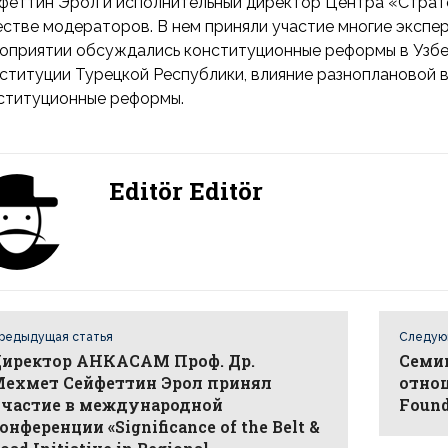
феттин Эрол и исполнительный директор Центра «Страте
естве модераторов. В нем приняли участие многие экспе
оприятии обсуждались конституционные реформы в Узбе
ституции Турецкой Республики, влияние разноплановой 
ституционные реформы.
Editör Editör
редыдущая статья
Следую
иректор АНКАСАМ Проф. Др.
Семи
ехмет Сейфеттин Эрол принял
отно
частие в международной
Found
онференции «Significance of the Belt &