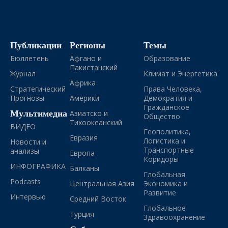
Публикации
Регионы
Темы
Бюллетень
Афгано и
Образование
Пакистанский
Журнал
Климат и Энергетика
Африка
Стратегический
Права Человека,
Прогнозы
Америки
Демократия и
Гражданское
Мультимедиа
Азиатско и
Общество
Тихоокеанский
ВИДЕО
Геополитика,
Евразия
Логистика и
Новости и
Транспортные
анализы
Европа
Коридоры
ИНФОГРАФИКА
Балканы
Глобальная
Podcasts
Центральная Азия
Экономика и
Развитие
Интервью
Средний Восток
Глобальное
Турция
Здравоохранение