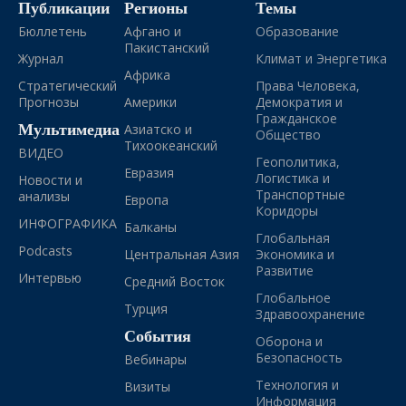
Публикации
Регионы
Темы
Бюллетень
Афгано и
Образование
Пакистанский
Журнал
Климат и Энергетика
Африка
Стратегический
Права Человека,
Прогнозы
Америки
Демократия и
Гражданское
Мультимедиа
Азиатско и
Общество
Тихоокеанский
ВИДЕО
Геополитика,
Евразия
Логистика и
Новости и
Транспортные
анализы
Европа
Коридоры
ИНФОГРАФИКА
Балканы
Глобальная
Podcasts
Центральная Азия
Экономика и
Развитие
Интервью
Средний Восток
Глобальное
Турция
Здравоохранение
События
Оборона и
Безопасность
Вебинары
Технология и
Визиты
Информация