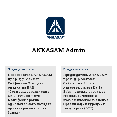
ANKASAM Admin
Предыдущая статья
Следующая статья
Председатель АНКАСАМ
Председатель АНКАСАМ
проф. д-р Мехмет
проф. д-р Мехмет
Сейфеттин Эрол дал
Сейфеттин Эрол в
оценку на RRN:
интервью газете Daily
«Совместное заявление
Sabah оценил растущее
Си и Путина — это
геополитическое и
манифест против
экономическое значение
однополярного порядка,
Организации турецких
ориентированного на
государств (ОТГ)
Запад»