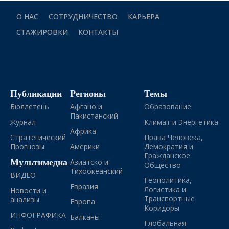
О НАС
СОТРУДНИЧЕСТВО
КАРЬЕРА
СТАЖИРОВКИ
КОНТАКТЫ
Публикации
Регионы
Темы
Бюллетень
Афгано и
Образование
Пакистанский
Журнал
Климат и Энергетика
Африка
Стратегический
Права Человека,
Прогнозы
Америки
Демократия и
Гражданское
Мультимедиа
Азиатско и
Общество
Тихоокеанский
ВИДЕО
Геополитика,
Евразия
Логистика и
Новости и
Транспортные
анализы
Европа
Коридоры
ИНФОГРАФИКА
Балканы
Глобальная