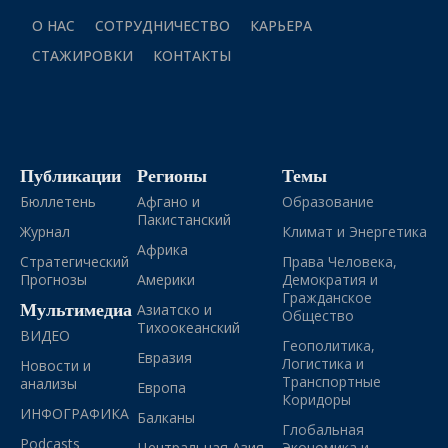
О НАС
СОТРУДНИЧЕСТВО
КАРЬЕРА
СТАЖИРОВКИ
КОНТАКТЫ
Публикации
Регионы
Темы
Бюллетень
Афгано и
Образование
Пакистанский
Журнал
Климат и Энергетика
Африка
Стратегический
Права Человека,
Прогнозы
Америки
Демократия и
Гражданское
Мультимедиа
Азиатско и
Общество
Тихоокеанский
ВИДЕО
Геополитика,
Евразия
Логистика и
Новости и
Транспортные
анализы
Европа
Коридоры
ИНФОГРАФИКА
Балканы
Глобальная
Podcasts
Центральная Азия
Экономика и