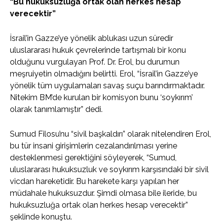
“Bu hukuksuzluğa ortak olan herkes hesap
verecektir”
İsrail’in Gazze’ye yönelik ablukası uzun süredir
uluslararası hukuk çevrelerinde tartışmalı bir konu
olduğunu vurgulayan Prof. Dr. Erol, bu durumun
meşruiyetin olmadığını belirtti. Erol, “İsrail’in Gazze’ye
yönelik tüm uygulamaları savaş suçu barındırmaktadır.
Nitekim BM’de kurulan bir komisyon bunu ‘soykırım’
olarak tanımlamıştır” dedi.
Sumud Filosu’nu “sivil başkaldırı” olarak nitelendiren Erol,
bu tür insani girişimlerin cezalandırılması yerine
desteklenmesi gerektiğini söyleyerek, “Sumud,
uluslararası hukuksuzluk ve soykırım karşısındaki bir sivil
vicdan hareketidir. Bu harekete karşı yapılan her
müdahale hukuksuzdur. Şimdi olmasa bile ileride, bu
hukuksuzluğa ortak olan herkes hesap verecektir”
şeklinde konuştu.