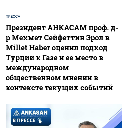
ПРЕССА
Президент АНКАСАМ проф. д-
р Мехмет Сейфеттин Эрол в
Millet Haber оценил подход
Турции к Газе и ее место в
международном
общественном мнении в
контексте текущих событий