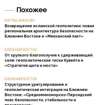
Похожее
ВЗГЛЯД АНКАСАМ
Возвращение исламской геополитики: новая
региональная архитектура безопасности на
Ближнем Востоке и «Мекканский пакт»
БЛИЖНИЙ ВОСТОК
От хрупкого благополучия к сдерживающей
силе: геополитические тиски Кувейта и
«Стратегия щита и моста»
БЛИЖНИЙ ВОСТОК
Структурное урегулирование и
геополитическая интеграция на Ближнем
Востоке: «Средиземноморско-Персидский
пояс безопасности, стабильности и