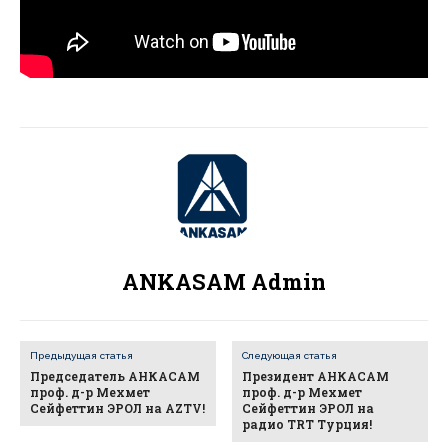
ANKASAM Admin
Предыдущая статья
Следующая статья
Председатель АНКАСАМ
Президент АНКАСАМ
проф. д-р Мехмет
проф. д-р Мехмет
Сейфеттин ЭРОЛ на AZTV!
Сейфеттин ЭРОЛ на
радио TRT Турция!