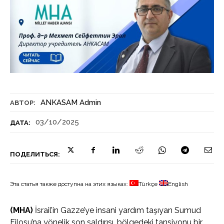
ANKASAM Admin
АВТОР:
03/10/2025
ДАТА:
ПОДЕЛИТЬСЯ:
Эта статья также доступна на этих языках:
Türkçe
English
(MHA)
İsrail’in Gazze’ye insani yardım taşıyan Sumud
Filosu’na yönelik son saldırısı, bölgedeki tansiyonu bir