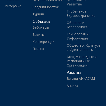
Развитие
Интервью
Средний Восток
Глобальное
Турция
Здравоохранение
События
Оборона и
Безопасность
Вебинары
Технология и
Визиты
Информация
Конференции
Общество, Культура
Пресса
и Идентичность
Международные и
Региональные
Организации
Анализ
Взгляд АНКАСАМ
Анализ