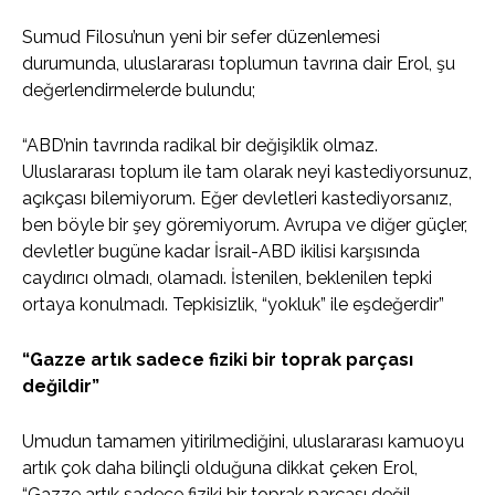
Sumud Filosu’nun yeni bir sefer düzenlemesi
durumunda, uluslararası toplumun tavrına dair Erol, şu
değerlendirmelerde bulundu;
“ABD’nin tavrında radikal bir değişiklik olmaz.
Uluslararası toplum ile tam olarak neyi kastediyorsunuz,
açıkçası bilemiyorum. Eğer devletleri kastediyorsanız,
ben böyle bir şey göremiyorum. Avrupa ve diğer güçler,
devletler bugüne kadar İsrail-ABD ikilisi karşısında
caydırıcı olmadı, olamadı. İstenilen, beklenilen tepki
ortaya konulmadı. Tepkisizlik, “yokluk” ile eşdeğerdir”
“Gazze artık sadece fiziki bir toprak parçası
değildir”
Umudun tamamen yitirilmediğini, uluslararası kamuoyu
artık çok daha bilinçli olduğuna dikkat çeken Erol,
“Gazze artık sadece fiziki bir toprak parçası değil.