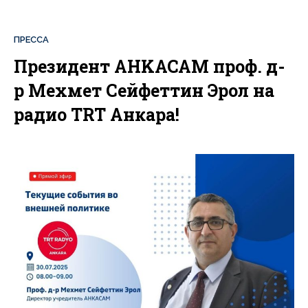
ПРЕССА
Президент AHKACAM проф. д-
р Мехмет Сейфеттин Эрол на
радио TRT Анкара!