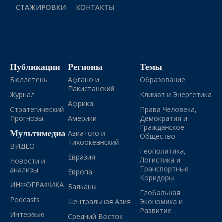
СТАЖИРОВКИ
КОНТАКТЫ
Публикации
Регионы
Темы
Бюллетень
Афгано и
Образование
Пакистанский
Журнал
Климат и Энергетика
Африка
Стратегический
Права Человека,
Прогнозы
Америки
Демократия и
Гражданское
Мультимедиа
Азиатско и
Общество
Тихоокеанский
ВИДЕО
Геополитика,
Евразия
Логистика и
Новости и
Транспортные
анализы
Европа
Коридоры
ИНФОГРАФИКА
Балканы
Глобальная
Podcasts
Центральная Азия
Экономика и
Развитие
Интервью
Средний Восток