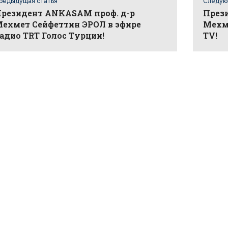
редыдущая статья
Следую
резидент ANKASAM проф. д-р
През
ехмет Сейфеттин ЭРОЛ в эфире
Мехме
адио TRT Голос Турции!
TV!