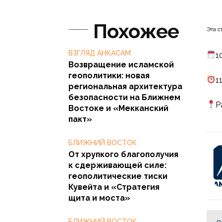
Похожее
Эта с
ВЗГЛЯД АНКАСАМ
1
Возвращение исламской
геополитики: новая
1
региональная архитектура
безопасности на Ближнем
P
Востоке и «Мекканский
пакт»
БЛИЖНИЙ ВОСТОК
От хрупкого благополучия
к сдерживающей силе:
геополитические тиски
Кувейта и «Стратегия
щита и моста»
БЛИЖНИЙ ВОСТОК