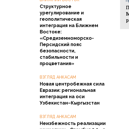
П
Структурное
П
урегулирование и
М
геополитическая
р
интеграция на Ближнем
Востоке:
«Средиземноморско-
Персидский пояс
безопасности,
стабильности и
процветания»
ВЗГЛЯД АНКАСАМ
Новая центробежная сила
Евразии: региональная
интеграция на оси
Узбекистан–Кыргызстан
ВЗГЛЯД АНКАСАМ
Неизбежность реализации