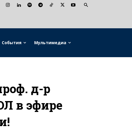
События
Мультимедиа
роф. д-р
Л в эфире
и!