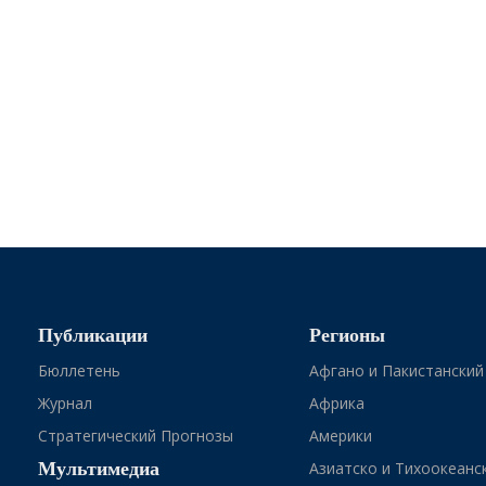
Публикации
Регионы
Бюллетень
Афгано и Пакистанский
Журнал
Африка
Стратегический Прогнозы
Америки
Мультимедиа
Азиатско и Тихоокеанс