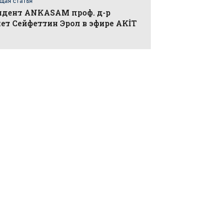
щая статья
идент ANKASAM проф. д-р
т Сейфеттин Эрол в эфире AKİT