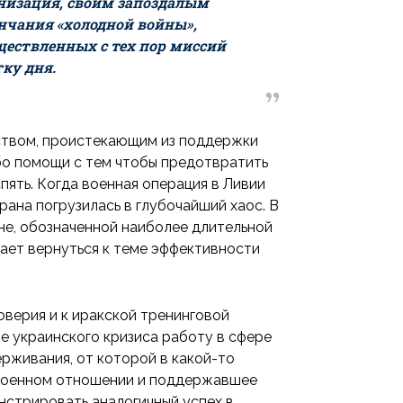
анизация, своим запоздалым
нчания «холодной войны»,
ществленных с тех пор миссий
ку дня.
еством, проистекающим из поддержки
ибо помощи с тем чтобы предотвратить
пять. Когда военная операция в Ливии
ана погрузилась в глубочайший хаос. В
не, обозначенной наиболее длительной
ает вернуться к теме эффективности
оверия и к иракской тренинговой
ле украинского кризиса работу в сфере
ерживания, от которой в какой-то
 военном отношении и поддержавшее
нстрировать аналогичный успех в