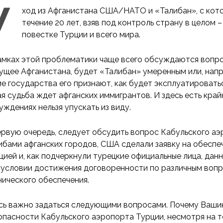
У
ход из Афганистана США/НАТО и «Талибан», с кото
течение 20 лет, взяв под контроль страну в целом –
повестке Турции и всего мира.
амках этой проблематики чаще всего обсуждаются вопро
ущее Афганистана, будет «Талибан» умеренным или, напр
ие государства его признают, как будет эксплуатировать
ая судьба ждет афганских иммигрантов. И здесь есть кра
уждениях нельзя упускать из виду.
ервую очередь, следует обсудить вопрос Кабульского аэ
ибами афганских городов, США сделали заявку на обесп
цией и, как подчеркнули турецкие официальные лица, дан
 условии достижения договоренности по различным вопро
нического обеспечения.
сь важно задаться следующими вопросами. Почему Вашин
опасности Кабульского аэропорта Турции, несмотря на то,