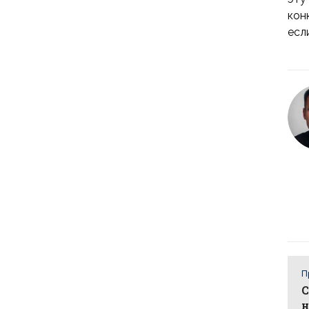
кон
есл
П
С
н