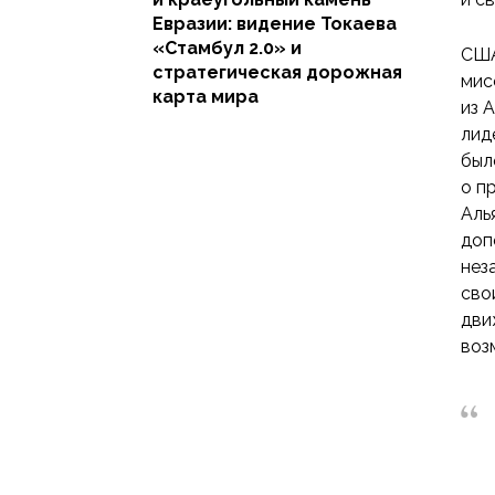
Евразии: видение Токаева
«Стамбул 2.0» и
США
стратегическая дорожная
мис
карта мира
из 
лид
был
о п
Аль
доп
нез
сво
дви
воз