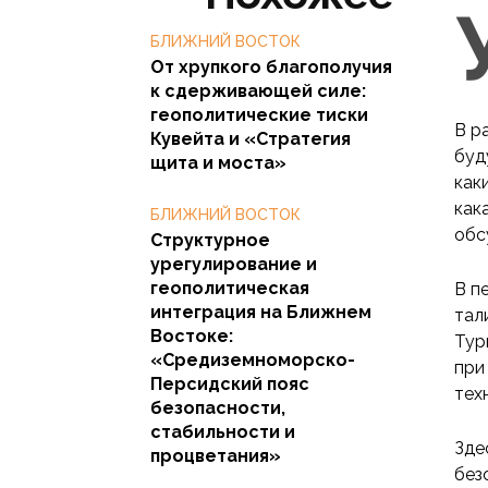
БЛИЖНИЙ ВОСТОК
От хрупкого благополучия
к сдерживающей силе:
геополитические тиски
В р
Кувейта и «Стратегия
буд
щита и моста»
как
как
БЛИЖНИЙ ВОСТОК
обс
Структурное
урегулирование и
геополитическая
В п
интеграция на Ближнем
тал
Востоке:
Тур
«Средиземноморско-
при
Персидский пояс
тех
безопасности,
стабильности и
Зде
процветания»
без