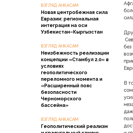
Афг
ВЗГЛЯД АНКАСАМ
бол
Новая центробежная сила
сил
Евразии: региональная
интеграция на оси
Узбекистан–Кыргызстан
Дру
Сев
ВЗГЛЯД АНКАСАМ
без
Неизбежность реализации
воз
концепции «Стамбул 2.0» в
при
условиях
Евр
геополитического
переломного момента и
В т
«Расширенный пояс
сом
безопасности
уси
Черноморского
нез
бассейна»
даж
пол
ВЗГЛЯД АНКАСАМ
дос
Геополитический реализм
и краеугольный камень
и с