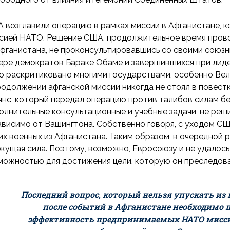
 возглавили операцию в рамках миссии в Афганистане, 
сией НАТО. Решение США, продолжительное время прово
Афганистана, не проконсультировавшись со своими союзни
ере демократов Бараке Обаме и завершившихся при лид
о раскритиковано многими государствами, особенно Вел
родолжении афганской миссии никогда не стоял в повестк
янс, который передал операцию против талибов силам б
олнительные консультационные и учебные задачи, не ре
ависимо от Вашингтона. Собственно говоря, с уходом СШ
их военных из Афганистана. Таким образом, в очередной 
жущая сила. Поэтому, возможно, Евросоюзу и не удалось
можностью для достижения цели, которую он преследова
Последний вопрос, который нельзя упускать из в
после событий в Афганистане необходимо 
эффективность предпринимаемых НАТО миссий,