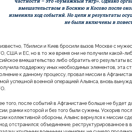
частности – это «бумажный тигр». Однако орг
вмешательством в Боснию и Косово после око
изменила ход событий. Но цели и результаты осу
не были включены в повест
 известно, Тбилиси и Киев бросили вызов Москве с муж
О, США и ЕС, но в то же время они не получили какой-л
сийское вмешательство либо обратить его результаты вс
получила поддержку иных необходимых элементов, эта стр
олнение к данному процессу, провал миссии в Афганиста
амой успешной военной операцией Альянса, вновь вынужд
О.
ее того, после событий в Афганистане больше не будет д
сии, рамки которой и без того были сужены. Ускорив пос
сии коллективной обороны, Альянс вернулся к миссии сд
иод отстранился; объединение, реструктурированное в
 задачу крупными военными учениями, не сумело продемо