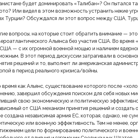
анистане будет доминировать «Талибан»? Он пытался та
ото? Или видел в этом возможность устранить некие уг
ах Турции? Обсуждался ли этот вопрос между США, Тур
гие вопросы, на которые стоит обратить внимание — эт
ероатлантического Альянса без участия США. Во время
 США — с их огромной военной мощью и наличием ядерно
можным. В этот период дискуссии затрагивали в основно
нятия решений и то, выполнит ли американская админист
опой в период реального кризиса/войны.
о время как Альянс, существование которого после «хол
нению, завершил обсуждения поиском для себя новых мис
ливший свою экономическую и политическую эффективно
ависимый от США механизм принятия решений и создать 
е создана независимая армия ЕС, которая, однако, не 
итическую или военную эффективность. Тем не менее, ор
тижением цели по формированию политического и военно
вободного от влияния и гегемонии Соединенных Штатов.