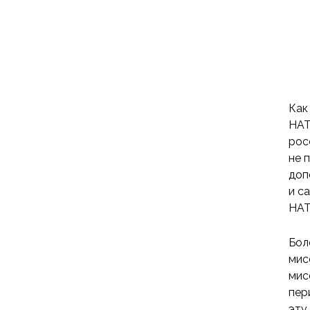
Как
НАТ
рос
не 
доп
и с
НАТ
Бол
мис
мис
пер
эту