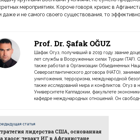
кретных мероприятиях. Короче говоря, кризис в Афганис
и даже и не самого своего существования, то эффективно
Prof. Dr. Şafak OĞUZ
Шафак Огуз, получивший в 2019 году звание доце
лет службы в Вооруженных силах Турции (TAF). 
также работал в Организации Объединенных Нац
Североатлантического договора (НАТО), занима
уничтожения, терроризма, международной безоп
также исследований мира и конфликтов. Огуз в 
Университете Каппадокии, факультете экономики
кафедре международных отношений. Он свободно
редыдущая статья
тратегия лидерства США, основанная
а хаосе: теракт ИГ в Афганистане