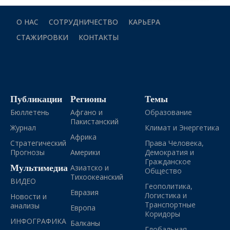
О НАС
СОТРУДНИЧЕСТВО
КАРЬЕРА
СТАЖИРОВКИ
КОНТАКТЫ
Публикации
Регионы
Темы
Бюллетень
Афгано и
Образование
Пакистанский
Журнал
Климат и Энергетика
Африка
Стратегический
Права Человека,
Прогнозы
Америки
Демократия и
Гражданское
Мультимедиа
Азиатско и
Общество
Тихоокеанский
ВИДЕО
Геополитика,
Евразия
Логистика и
Новости и
Транспортные
анализы
Европа
Коридоры
ИНФОГРАФИКА
Балканы
Глобальная