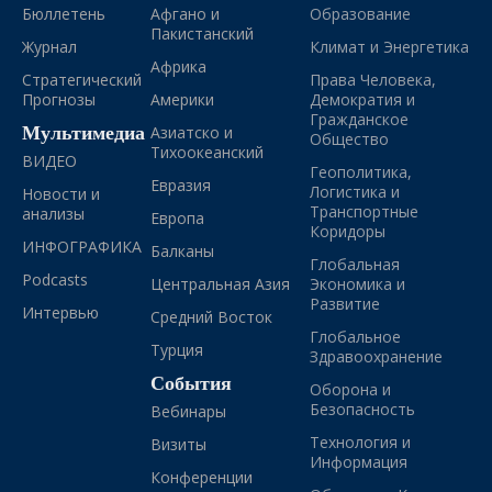
Бюллетень
Афгано и
Образование
Пакистанский
Журнал
Климат и Энергетика
Африка
Стратегический
Права Человека,
Прогнозы
Америки
Демократия и
Гражданское
Мультимедиа
Азиатско и
Общество
Тихоокеанский
ВИДЕО
Геополитика,
Евразия
Логистика и
Новости и
Транспортные
анализы
Европа
Коридоры
ИНФОГРАФИКА
Балканы
Глобальная
Podcasts
Центральная Азия
Экономика и
Развитие
Интервью
Средний Восток
Глобальное
Турция
Здравоохранение
События
Оборона и
Безопасность
Вебинары
Технология и
Визиты
Информация
Конференции