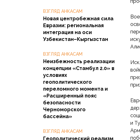
про
ВЗГЛЯД АНКАСАМ
Вое
Новая центробежная сила
осв
Евразии: региональная
пер
интеграция на оси
Узбекистан–Кыргызстан
иск
Али
ВЗГЛЯД АНКАСАМ
Неизбежность реализации
Иск
концепции «Стамбул 2.0» в
вой
условиях
пре
геополитического
при
переломного момента и
«Расширенный пояс
Евр
безопасности
дер
Черноморского
соц
бассейна»
и Т
Арм
ВЗГЛЯД АНКАСАМ
поб
Геополитический реализм