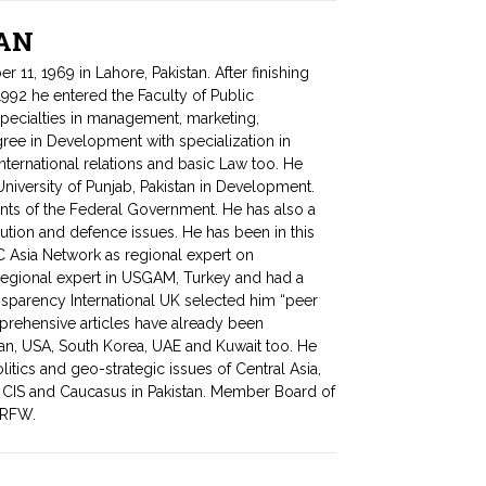
HAN
, 1969 in Lahore, Pakistan. After finishing
992 he entered the Faculty of Public
 specialties in management, marketing,
ee in Development with specialization in
ternational relations and basic Law too. He
University of Punjab, Pakistan in Development.
ents of the Federal Government. He has also a
lution and defence issues. He has been in this
C Asia Network as regional expert on
regional expert in USGAM, Turkey and had a
nsparency International UK selected him “peer
prehensive articles have already been
ijan, USA, South Korea, UAE and Kuwait too. He
tics and geo-strategic issues of Central Asia,
 CIS and Caucasus in Pakistan. Member Board of
HRFW.