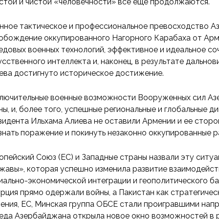
стой и чистой «человечности» все еще продолжаются.
нное тактическое и профессиональное превосходство Аз
обождение оккупированного Нагорного Карабаха от Арме
едовых военных технологий, эффективное и идеальное со
усственного интеллекта и, наконец, в результате дальн
ева достигнуто историческое достижение.
лючительные военные возможности Вооруженных сил Аз
ны, и, более того, успешные региональные и глобальные
зидента Ильхама Алиева не оставили Армении и ее сторо
знать поражение и покинуть незаконно оккупированные р
опейский Союз (ЕС) и Западные страны назвали эту ситу
жавы», которая успешно изменила развитие взаимодейств
иально-экономической интеграции и геополитического б
урция прямо одержали войны, а Пакистан как стратегичес
ения, ЕС, Минская группа ОБСЕ стали проигравшими нап
еда Азербайджана открыла новое окно возможностей в р