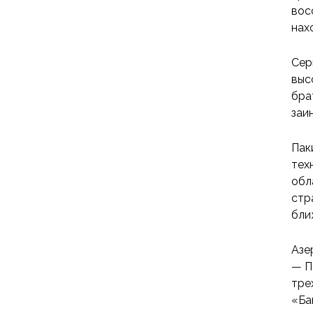
вос
нах
Сер
выс
бра
заи
Пак
тех
обл
стр
бли
Азе
— П
тре
«Ба