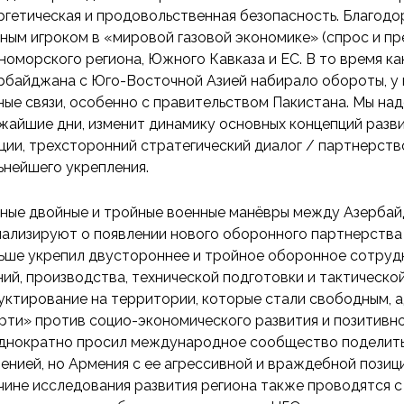
ргетическая и продовольственная безопасность. Благодо
ным игроком в «мировой газовой экономике» (спрос и п
номорского региона, Южного Кавказа и ЕС. В то время к
рбайджана с Юго-Восточной Азией набирало обороты, у 
ные связи, особенно с правительством Пакистана. Мы над
жайшие дни, изменит динамику основных концепций разв
ции, трехсторонний стратегический диалог / партнерств
ьнейшего укрепления.
ные двойные и тройные военные манёвры между Азербай
нализируют о появлении нового оборонного партнерства 
ьше укрепил двустороннее и тройное оборонное сотрудн
ний, производства, технической подготовки и тактическ
уктирование на территории, которые стали свободным, 
рти» против социо-экономического развития и позитивн
днократно просил международное сообщество поделитьс
енией, но Армения с ее агрессивной и враждебной позици
чине исследования развития региона также проводятся 