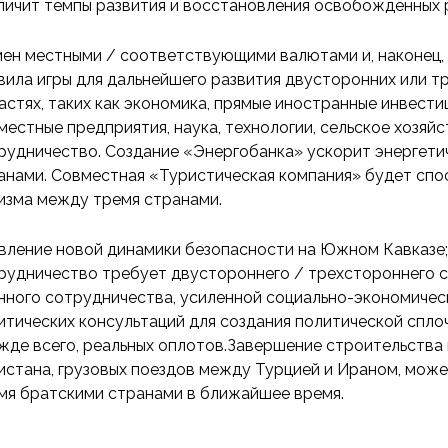
личит темпы развития и восстановления освобожденных
ен местными / соответствующими валютами и, наконец,
вила игры для дальнейшего развития двусторонних или т
астях, таких как экономика, прямые иностранные инвести
местные предприятия, наука, технологии, сельское хозяйс
рудничество. Создание «Энергобанка» ускорит энергет
анами. Совместная «Туристическая компания» будет сп
изма между тремя странами.
вление новой динамики безопасности на Южном Кавказе;
рудничество требует двустороннего / трехстороннего 
нного сотрудничества, усиленной социально-экономичес
итических консультаций для создания политической сплоч
жде всего, реальных оплотов.Завершение строительства
истана, грузовых поездов между Турцией и Ираном, мож
мя братскими странами в ближайшее время.