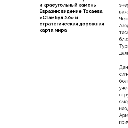
и краеугольный камень
эне
Евразии: видение Токаева
важ
«Стамбул 2.0» и
Чер
стратегическая дорожная
Азе
карта мира
тес
бли
Тур
дал
Дан
сиг
бол
уче
стр
сме
нео
Арм
при