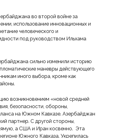
ербайджана во второй войне за
нии, использование инновационных и
четание человеческого и
овидности под руководством Ильхама
ербайджана сильно изменили историю
 дипломатические маневры действующего
нникам иного выбора, кроме как
айоны.
ацию возникновением «новой средней
ия, безопасности, обороны,
аланса на Южном Кавказе. Азербайджан
кий партнер. С другой стороны,
рямую, а США и Иран косвенно. Эта
егионе Южного Кавказа. Укрепилась