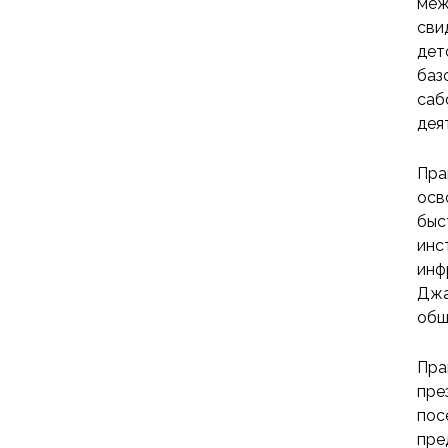
меж
сви
дет
баз
саб
дея
Пра
осв
быс
инс
инф
Джа
общ
Пра
пре
пос
пре