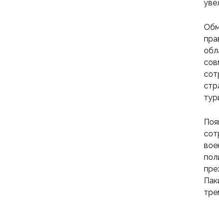
уве
Обм
пра
обл
сов
сот
стр
тур
Поя
сот
вое
пол
пре
Пак
тре