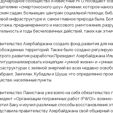
дународное сообщество и известные НГО посещают осв
детелями «смертоносного шоу» Армении, которое наноси
ским садам, больницам, центрам социальной помощи, би
овой инфраструктуре и, самое главное природа была. Бол
отажа, преднамеренного и массового уничтожения, раз
тельность и годы бесчеловечных действий, таких как этни
вительство Азербайджана создало фонд развития для ма
обожденных территорий. Также было создано регулирующе
трого развития разработки.Президент Азербайджана Иль
титуционализировать концепции «умной жизни» и «умных г
раструктурах с зеленой энергией во всех недавно освобо
браил, Зангилан, Кубадлы и Шуша, что определенно про
естве. населенные пункты.
вительство Пакистана уже взяло на себя обязательство 
зидент «Организации пограничных работ (FWO)», военно
етил Баку и изучил различные способы восстановления э
дставила правительству Азербайджана свой обширный о