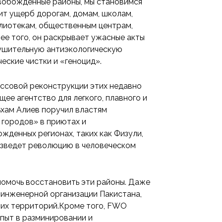
обожденные районы, мы становимся
т ущерб дорогам, домам, школам,
блиотекам, общественным центрам,
ее того, он раскрывает ужасные акты
рушительную антиэкологическую
ческие чистки и «геноцид».
ссовой реконструкции этих недавно
е агентство для легкого, плавного и
хам Алиев поручил властям
ородов» в приютах и ​​
жденных регионах, таких как Физули,
изведет революцию в человеческом
помочь восстановить эти районы. Даже
-инженерной организации Пакистана,
тих территорий.Кроме того, FWO
пыт в разминировании и