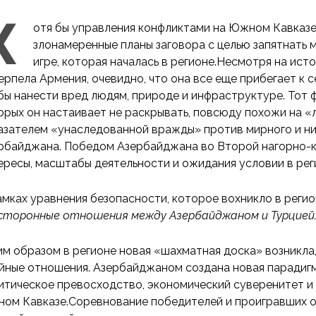
Х
отя бы управления конфликтами на Южном Кавказ
злонамеренные планы заговора с целью запятнать 
игре, которая началась в регионе.Несмотря на ис
ерпела Армения, очевидно, что она все еще прибегает к 
бы нанести вред людям, природе и инфраструктуре. Тот ф
орых он настаивает не раскрывать, повсюду похожи на «
азателем «унаследованной вражды» против мирного и ни
рбайджана. Победом Азербайджана во Второй нагорно-к
ересы, масштабы деятельности и ожидания условии в рег
амках уравнения безопасности, которое вохникло в регио
сторонные отношения между Азербайджаном и Турцией
им образом в регионе новая «шахматная доска» возникла
йные отношения. Азербайджаном создана новая парадигм
итическое превосходство, экономический суверенитет и
ом Кавказе.Соревнование победителей и проигравших о