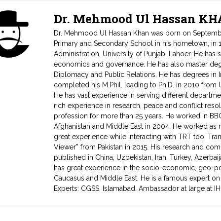
Dr. Mehmood Ul Hassan K
Dr. Mehmood Ul Hassan Khan was born on September 11
Primary and Secondary School in his hometown, in 1
Administration, University of Punjab, Lahoer. He has
economics and governance. He has also master degr
Diplomacy and Public Relations. He has degrees in In
completed his M.Phil. leading to Ph.D. in 2010 from 
He has vast experience in serving different departm
rich experience in research, peace and conflict reso
profession for more than 25 years. He worked in BB
Afghanistan and Middle East in 2004. He worked as 
great experience while interacting with TRT too. Tra
Viewer” from Pakistan in 2015. His research and com
published in China, Uzbekistan, Iran, Turkey, Azerba
has great experience in the socio-economic, geo-poli
Caucasus and Middle East. He is a famous expert on
Experts: CGSS, Islamabad. Ambassador at large at I