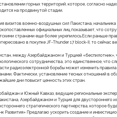
становлении горных территорий, которое, согласно над
одится на продвинутой стадии.
ия визитов военно-воздушных сил Пакистана, начальника
окопоставленных официальных лиц показывает, что сотр
тскими странами еще более укрепилось.Если раньше пр
нтересовано в покупке JF-Thunder 17 block-II, то сейчас 
истан, между Азербайджаном и Турцией «беспилотник», 
нологического сотрудничества, это единственное, что 
асти радиоэлектронной борьбы может изменить правила
анами. Фактически, установление тесных отношений в об
жайшие дни повысит ценность этих стран.
рбайджан и Южный Кавказ, ведущие региональные экспе
акистана, Азербайджаном и Турция для двустороннего и
хстороннего стратегического партнерства, которое буд
нк Развития» Предлагаю ускорить создание и инвестицион