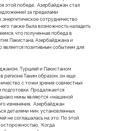
ря этой победе, Азербайджан стал
редложение) за пределами
ак энергетическое сотрудничество
него также была возможность наладить
еемся, что полученная победа в
ития Пакистана, Азербайджана и
о является позитивным событием для
джаном, Турцией и Пакистаном
в регионе.Таким образом, он еще
ичество с точки зрения совместных
ой подготовки. Продалжается
аднако мины являются «машиной
ого изменения. Азербайджан
я деталями мин, установленных
ей не соглашалась на это. По этой
с осторожностью. Когда