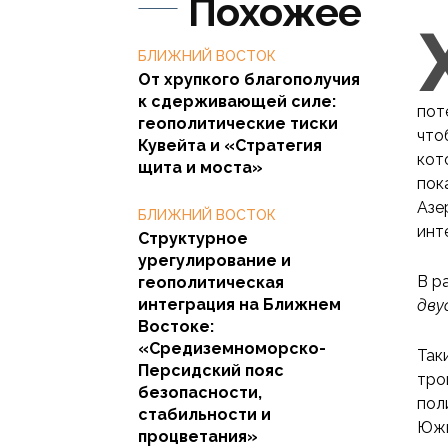
Похожее
БЛИЖНИЙ ВОСТОК
От хрупкого благополучия
к сдерживающей силе:
пот
геополитические тиски
что
Кувейта и «Стратегия
кот
щита и моста»
пок
Азе
БЛИЖНИЙ ВОСТОК
инт
Структурное
урегулирование и
В р
геополитическая
интеграция на Ближнем
дву
Востоке:
«Средиземноморско-
Так
Персидский пояс
тро
безопасности,
пол
стабильности и
Южн
процветания»