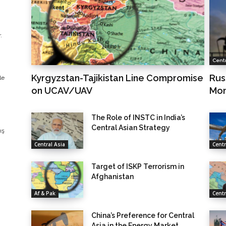
.
Centr
Kyrgyzstan-Tajikistan Line Compromise
Rus
le
on UCAV/UAV
Mo
The Role of INSTC in India’s
Central Asian Strategy
ış
Central Asia
Centr
Target of ISKP Terrorism in
Afghanistan
Af & Pak
Centr
China’s Preference for Central
Asia in the Energy Market