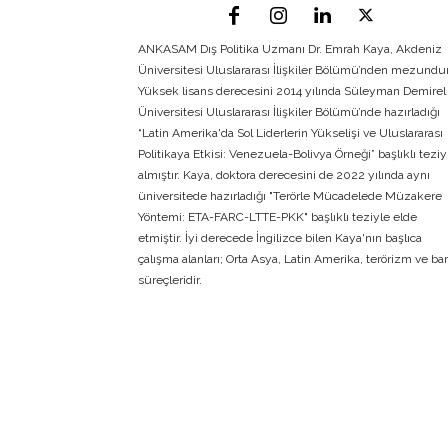
ANKASAM Dış Politika Uzmanı Dr. Emrah Kaya, Akdeniz
Üniversitesi Uluslararası İlişkiler Bölümü’nden mezundur
Yüksek lisans derecesini 2014 yılında Süleyman Demirel
Üniversitesi Uluslararası İlişkiler Bölümü’nde hazırladığı
“Latin Amerika'da Sol Liderlerin Yükselişi ve Uluslararası
Politikaya Etkisi: Venezuela-Bolivya Örneği” başlıklı teziy
almıştır. Kaya, doktora derecesini de 2022 yılında aynı
üniversitede hazırladığı "Terörle Mücadelede Müzakere
Yöntemi: ETA-FARC-LTTE-PKK" başlıklı teziyle elde
etmiştir. İyi derecede İngilizce bilen Kaya'nın başlıca
çalışma alanları; Orta Asya, Latin Amerika, terörizm ve bar
süreçleridir.