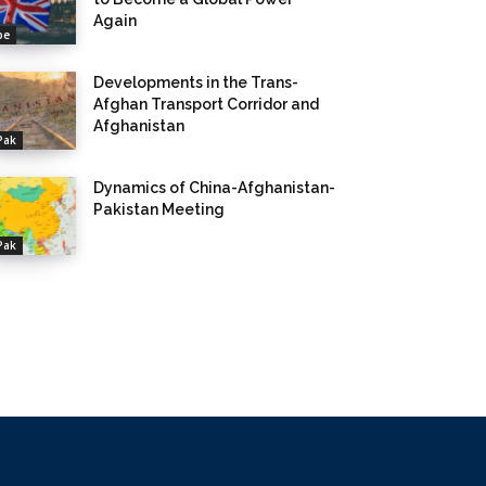
Again
pe
Developments in the Trans-
Afghan Transport Corridor and
Afghanistan
Pak
Dynamics of China-Afghanistan-
Pakistan Meeting
Pak