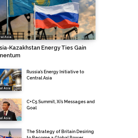
al Asia
sia-Kazakhstan Energy Ties Gain
mentum
Russia’s Energy Initiative to
Central Asia
al Asia
C+C5 Summit, Xi’s Messages and
Goal
al Asia
The Strategy of Britain Desiring
to Become a Global Power