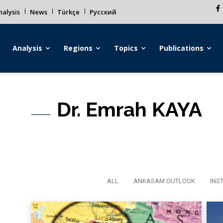
alysis
News
Türkçe
Русский
Analysis
Regions
Topics
Publications
Dr. Emrah KAYA
ALL
ANKASAM OUTLOOK
INS