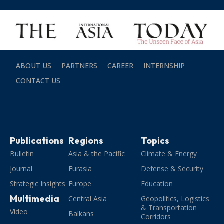
ABOUT US
PARTNERS
CAREER
INTERNSHIP
CONTACT US
Publications
Regions
Topics
Bulletin
Asia & the Pacific
Climate & Energy
Journal
Eurasia
Defense & Security
Strategic Insights
Europe
Education
Multimedia
Central Asia
Geopolitics, Logistics
& Transportation
Video
Balkans
Corridors