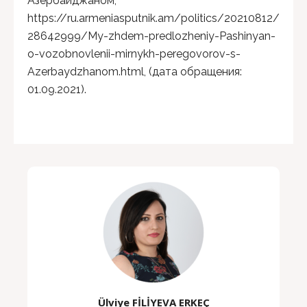
Азербайджаном,
https://ru.armeniasputnik.am/politics/20210812/
28642999/My-zhdem-predlozheniy-Pashinyan-
o-vozobnovlenii-mirnykh-peregovorov-s-
Azerbaydzhanom.html, (дата обращения:
01.09.2021).
Ülviye FİLİYEVA ERKEÇ