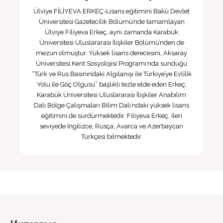
Ülviye FİLİYEVA ERKEÇ-Lisans eğitimini Bakü Devlet
Üniversitesi Gazetecilik Bölümü’nde tamamlayan
Ülviye Filiyeva Erkeç, aynı zamanda Karabük
Üniversitesi Uluslararası İlişkiler Bölümü’nden de
mezun olmuştur. Yüksek lisans derecesini, Aksaray
Üniversitesi Kent Sosyolojisi Programı’nda sunduğu
“Türk ve Rus Basınındaki Algılanışı ile Türkiye’ye Evlilik
Yolu ile Göç Olgusu” başlıklı tezle elde eden Erkeç,
Karabük Üniversitesi Uluslararası İlişkiler Anabilim
Dalı Bölge Çalışmaları Bilim Dalı’ndaki yüksek lisans
eğitimini de sürdürmektedir. Filiyeva Erkeç, ileri
seviyede İngilizce, Rusça, Avarca ve Azerbaycan
Türkçesi bilmektedir.