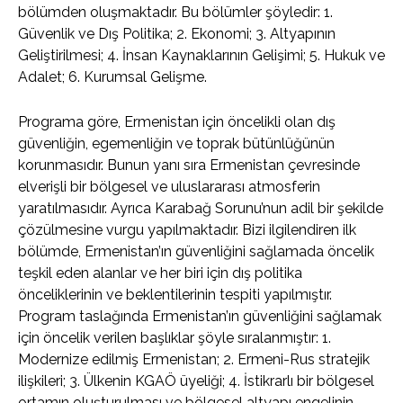
bölümden oluşmaktadır. Bu bölümler şöyledir: 1.
Güvenlik ve Dış Politika; 2. Ekonomi; 3. Altyapının
Geliştirilmesi; 4. İnsan Kaynaklarının Gelişimi; 5. Hukuk ve
Adalet; 6. Kurumsal Gelişme.
Programa göre, Ermenistan için öncelikli olan dış
güvenliğin, egemenliğin ve toprak bütünlüğünün
korunmasıdır. Bunun yanı sıra Ermenistan çevresinde
elverişli bir bölgesel ve uluslararası atmosferin
yaratılmasıdır. Ayrıca Karabağ Sorunu’nun adil bir şekilde
çözülmesine vurgu yapılmaktadır. Bizi ilgilendiren ilk
bölümde, Ermenistan’ın güvenliğini sağlamada öncelik
teşkil eden alanlar ve her biri için dış politika
önceliklerinin ve beklentilerinin tespiti yapılmıştır.
Program taslağında Ermenistan’ın güvenliğini sağlamak
için öncelik verilen başlıklar şöyle sıralanmıştır: 1.
Modernize edilmiş Ermenistan; 2. Ermeni-Rus stratejik
ilişkileri; 3. Ülkenin KGAÖ üyeliği; 4. İstikrarlı bir bölgesel
ortamın oluşturulması ve bölgesel altyapı engelinin