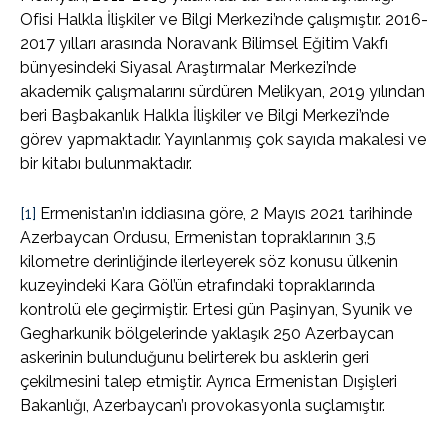
Ofisi Halkla İlişkiler ve Bilgi Merkezi’nde çalışmıştır. 2016-
2017 yılları arasında Noravank Bilimsel Eğitim Vakfı
bünyesindeki Siyasal Araştırmalar Merkezi’nde
akademik çalışmalarını sürdüren Melikyan, 2019 yılından
beri Başbakanlık Halkla İlişkiler ve Bilgi Merkezi’nde
görev yapmaktadır. Yayınlanmış çok sayıda makalesi ve
bir kitabı bulunmaktadır.
[1]
Ermenistan’ın iddiasına göre, 2 Mayıs 2021 tarihinde
Azerbaycan Ordusu, Ermenistan topraklarının 3,5
kilometre derinliğinde ilerleyerek söz konusu ülkenin
kuzeyindeki Kara Göl’ün etrafındaki topraklarında
kontrolü ele geçirmiştir. Ertesi gün Paşinyan, Syunik ve
Gegharkunik bölgelerinde yaklaşık 250 Azerbaycan
askerinin bulunduğunu belirterek bu asklerin geri
çekilmesini talep etmiştir. Ayrıca Ermenistan Dışişleri
Bakanlığı, Azerbaycan’ı provokasyonla suçlamıştır.