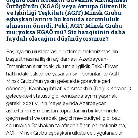
Örtügü’nün (KGAÖ) veya Avrupa Güvenlik
ve İşbirliği Teşkilatı (AGİT) Minsk Grubu
eşbaşkanlarının bu konuda sorumluluk
almasını önerdi. Peki, AGİT Minsk Grubu
mu; yoksa KGAÖ mü? Siz hangisinin daha
faydalı olacağını düşünüyorsunuz?
Paşinyan’ın uluslararası bir izleme mekanizmasının
başlatılmasına ilişkin açıklaması, Azerbaycan-
Ermenistan sınırındaki durumla ilgilidir. Bakü-Erivan
hattındaki ilişkiler ve yaşanan sınır sorunları ile AGİT
Minsk Grubu’nun yakın gelecekte görevine geri
döneceği Karabağ ihtilafı ve Artsakh’ın (Dağlık Karabağ)
gelecekteki statüsü gibi konularda ayrım yapmak
gerekir. 2021 yılının Mayıs ayında Azerbaycan
askerlerinin Ermenistan topraklarının bir kısmını ele
geçirmesi
[1]
ve oradaki geçici mevcudiyeti gibi bazı
sorunlarda Başbakan tarafından önerilen mekanizma,
AGİT Minsk Grubu eşbaşkanı ülkelerce uygulanabilir.