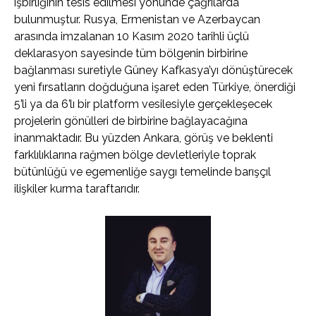
işbirliğinin tesis edilmesi yönünde çağrılarda
bulunmuştur. Rusya, Ermenistan ve Azerbaycan
arasında imzalanan 10 Kasım 2020 tarihli üçlü
deklarasyon sayesinde tüm bölgenin birbirine
bağlanması suretiyle Güney Kafkasya’yı dönüştürecek
yeni fırsatların doğduğuna işaret eden Türkiye, önerdiği
5’li ya da 6’lı bir platform vesilesiyle gerçekleşecek
projelerin gönülleri de birbirine bağlayacağına
inanmaktadır. Bu yüzden Ankara, görüş ve beklenti
farklılıklarına rağmen bölge devletleriyle toprak
bütünlüğü ve egemenliğe saygı temelinde barışçıl
ilişkiler kurma taraftarıdır.