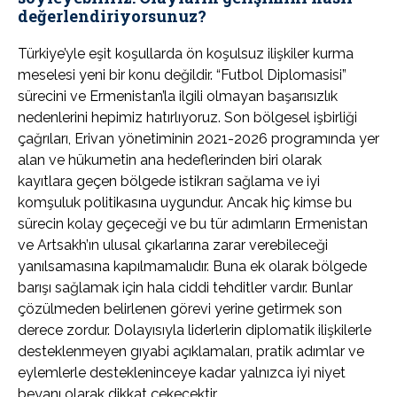
değerlendiriyorsunuz?
Türkiye’yle eşit koşullarda ön koşulsuz ilişkiler kurma
meselesi yeni bir konu değildir. “Futbol Diplomasisi”
sürecini ve Ermenistan’la ilgili olmayan başarısızlık
nedenlerini hepimiz hatırlıyoruz. Son bölgesel işbirliği
çağrıları, Erivan yönetiminin 2021-2026 programında yer
alan ve hükumetin ana hedeflerinden biri olarak
kayıtlara geçen bölgede istikrarı sağlama ve iyi
komşuluk politikasına uygundur. Ancak hiç kimse bu
sürecin kolay geçeceği ve bu tür adımların Ermenistan
ve Artsakh’ın ulusal çıkarlarına zarar verebileceği
yanılsamasına kapılmamalıdır. Buna ek olarak bölgede
barışı sağlamak için hala ciddi tehditler vardır. Bunlar
çözülmeden belirlenen görevi yerine getirmek son
derece zordur. Dolayısıyla liderlerin diplomatik ilişkilerle
desteklenmeyen gıyabi açıklamaları, pratik adımlar ve
eylemlerle destekleninceye kadar yalnızca iyi niyet
beyanı olarak dikkat çekecektir.