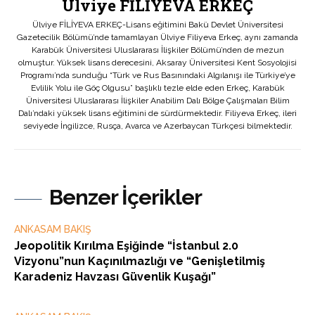
Ülviye FİLİYEVA ERKEÇ
Ülviye FİLİYEVA ERKEÇ-Lisans eğitimini Bakü Devlet Üniversitesi
Gazetecilik Bölümü’nde tamamlayan Ülviye Filiyeva Erkeç, aynı zamanda
Karabük Üniversitesi Uluslararası İlişkiler Bölümü’nden de mezun
olmuştur. Yüksek lisans derecesini, Aksaray Üniversitesi Kent Sosyolojisi
Programı’nda sunduğu “Türk ve Rus Basınındaki Algılanışı ile Türkiye’ye
Evlilik Yolu ile Göç Olgusu” başlıklı tezle elde eden Erkeç, Karabük
Üniversitesi Uluslararası İlişkiler Anabilim Dalı Bölge Çalışmaları Bilim
Dalı’ndaki yüksek lisans eğitimini de sürdürmektedir. Filiyeva Erkeç, ileri
seviyede İngilizce, Rusça, Avarca ve Azerbaycan Türkçesi bilmektedir.
Benzer İçerikler
ANKASAM BAKIŞ
Jeopolitik Kırılma Eşiğinde “İstanbul 2.0
Vizyonu”nun Kaçınılmazlığı ve “Genişletilmiş
Karadeniz Havzası Güvenlik Kuşağı”