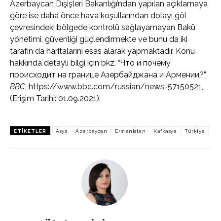
Azerbaycan Dışişleri Bakanlığı’ndan yapılan açıklamaya
göre ise daha önce hava koşullarından dolayı göl
çevresindeki bölgede kontrolü sağlayamayan Bakü
yönetimi, güvenliği güçlendirmekte ve bunu da iki
tarafın da haritalarını esas alarak yapmaktadır. Konu
hakkında detaylı bilgi için bkz. “Что и почему
происходит на границе Азербайджана и Армении?”,
BBC
, https://www.bbc.com/russian/news-57150521,
(Erişim Tarihi: 01.09.2021).
ETIKETLER
Asya
Azerbaycan
Ermenistan
Kafkasya
Türkiye