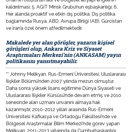
kaldırılması; 5. AGİT Minsk Grubu’nun eşbaşkanlığı; 6.
Her alanda proaktif ve etkin dış politika. Dış politika
bağlamında Rusya, ABD, Avrupa Birliği (AB), Gürcistan
ve İran’a özel önem atfedilmektedir.
Makalede yer alan görüşler, yazarın kişisel
görüşleri olup, Ankara Kriz ve Siyaset
Araştırmaları Merkezi’nin (ANKASAM) yayın
politikasını
yansıtmayabilir.
**
Johnny Melikyan, Rus-Ermeni Üniversitesi, Uluslararası
İlişkiler Bölümü’nden 2007 yılında mezun olmuştur.
Daha sonra yüksek lisans eğitimine Dünya Siyaseti ve
Uluslararası İlişkiler Kürsüsü’nde devam etmiş ve 2010
senesinde alan uzmanı unvanını almaya hak
kazanmıştır. 2010-2012 yılları arasında Rus-Ermeni
Üniversitesi Kafkasya ve Ortadoğu Fakültesi’nde ve
Bölgesel Araştırmalar Bilim Merkezi’nde görev yapan
Melikyan, 2011-2013 yıllarında da Cumhurbaşkanlığı