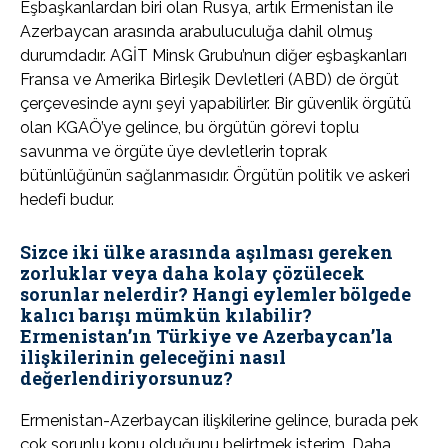
Eşbaşkanlardan biri olan Rusya, artık Ermenistan ile
Azerbaycan arasında arabuluculuğa dahil olmuş
durumdadır. AGİT Minsk Grubu’nun diğer eşbaşkanları
Fransa ve Amerika Birleşik Devletleri (ABD) de örgüt
çerçevesinde aynı şeyi yapabilirler. Bir güvenlik örgütü
olan KGAÖ’ye gelince, bu örgütün görevi toplu
savunma ve örgüte üye devletlerin toprak
bütünlüğünün sağlanmasıdır. Örgütün politik ve askeri
hedefi budur.
Sizce iki ülke arasında aşılması gereken
zorluklar veya daha kolay çözülecek
sorunlar nelerdir? Hangi eylemler bölgede
kalıcı barışı mümkün kılabilir?
Ermenistan’ın Türkiye ve Azerbaycan’la
ilişkilerinin geleceğini nasıl
değerlendiriyorsunuz?
Ermenistan-Azerbaycan ilişkilerine gelince, burada pek
çok sorunlu konu olduğunu belirtmek isterim. Daha