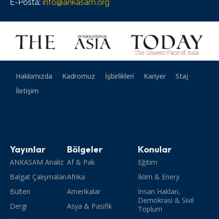
E-Posta:
info@ankasam.org
Hakkımızda
Kadromuz
İşbirlikleri
Kariyer
Staj
İletişim
Yayınlar
Bölgeler
Konular
ANKASAM Analiz
Af & Pak
Eğitim
Balgat Çalışmaları
Afrika
İklim & Enerji
Bülten
Amerikalar
İnsan Hakları,
Demokrasi & Sivil
Dergi
Asya & Pasifik
Toplum