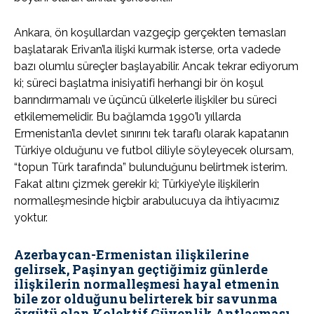
Ankara, ön koşullardan vazgeçip gerçekten temasları
başlatarak Erivan’la ilişki kurmak isterse, orta vadede
bazı olumlu süreçler başlayabilir. Ancak tekrar ediyorum
ki; süreci başlatma inisiyatifi herhangi bir ön koşul
barındırmamalı ve üçüncü ülkelerle ilişkiler bu süreci
etkilememelidir. Bu bağlamda 1990’lı yıllarda
Ermenistan’la devlet sınırını tek taraflı olarak kapatanın
Türkiye olduğunu ve futbol diliyle söyleyecek olursam,
“topun Türk tarafında” bulunduğunu belirtmek isterim.
Fakat altını çizmek gerekir ki; Türkiye’yle ilişkilerin
normalleşmesinde hiçbir arabulucuya da ihtiyacımız
yoktur.
Azerbaycan-Ermenistan ilişkilerine
gelirsek, Paşinyan geçtiğimiz günlerde
ilişkilerin normalleşmesi hayal etmenin
bile zor olduğunu belirterek bir savunma
örgütü olan Kolektif Güvenlik Antlaşması