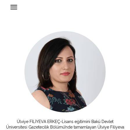
Ülviye FİLİYEVA ERKEÇ-Lisans eğitimini Bakü Devlet
Üniversitesi Gazetecilik Bölümü’nde tamamlayan Ülviye Filiyeva