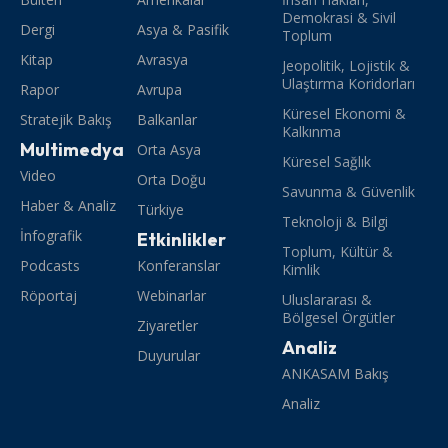
Demokrasi & Sivil
Dergi
Asya & Pasifik
Toplum
Kitap
Avrasya
Jeopolitik, Lojistik &
Ulaştırma Koridorları
Rapor
Avrupa
Küresel Ekonomi &
Stratejik Bakış
Balkanlar
Kalkınma
Multimedya
Orta Asya
Küresel Sağlık
Video
Orta Doğu
Savunma & Güvenlik
Haber & Analiz
Türkiye
Teknoloji & Bilgi
İnfografik
Etkinlikler
Toplum, Kültür &
Podcasts
Konferanslar
Kimlik
Röportaj
Webinarlar
Uluslararası &
Bölgesel Örgütler
Ziyaretler
Analiz
Duyurular
ANKASAM Bakış
Analiz