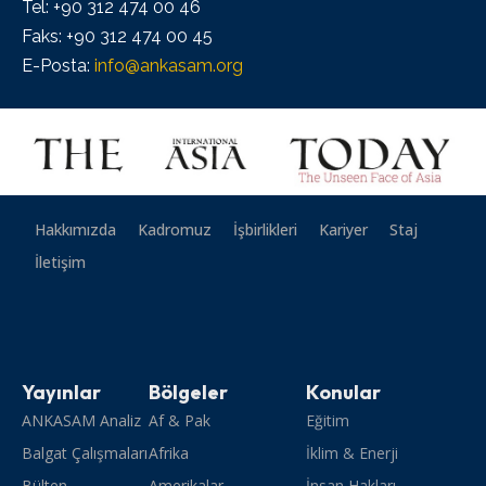
Tel: +90 312 474 00 46
Faks: +90 312 474 00 45
E-Posta:
info@ankasam.org
Hakkımızda
Kadromuz
İşbirlikleri
Kariyer
Staj
İletişim
Yayınlar
Bölgeler
Konular
ANKASAM Analiz
Af & Pak
Eğitim
Balgat Çalışmaları
Afrika
İklim & Enerji
Bülten
Amerikalar
İnsan Hakları,