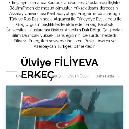
Erkeç, aynı zamanda Karabük Üniversitesi Uluslararası İlişkiler
Bölümü’nden de mezun olmuştur. Yüksek lisans derecesini,
Aksaray Üniversitesi Kent Sosyolojisi Programı’nda sunduğu
“Türk ve Rus Basınındaki Algılanışı ile Türkiye’ye Evlilik Yolu ile
Göç Olgusu” başlıklı tezle elde eden Erkeç, Karabük
Üniversitesi Uluslararası İlişkiler Anabilim Dalı Bölge Çalışmaları
Bilim Dalı’ndaki yüksek lisans eğitimini de sürdürmektedir.
Filiyeva Erkeç, ileri seviyede İngilizce, Rusça, Avarca ve
Azerbaycan Türkçesi bilmektedir.
Ülviye FİLİYEVA
ERKEÇ
TÜMÜ
ANKASAM BAKIŞ
ENSTİTÜLER
Daha Fazla