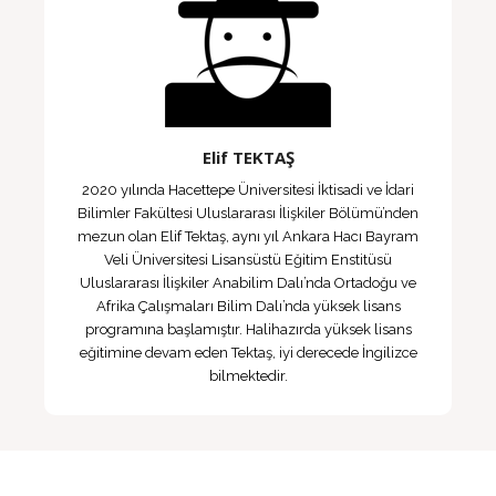
Elif TEKTAŞ
2020 yılında Hacettepe Üniversitesi İktisadi ve İdari
Bilimler Fakültesi Uluslararası İlişkiler Bölümü’nden
mezun olan Elif Tektaş, aynı yıl Ankara Hacı Bayram
Veli Üniversitesi Lisansüstü Eğitim Enstitüsü
Uluslararası İlişkiler Anabilim Dalı’nda Ortadoğu ve
Afrika Çalışmaları Bilim Dalı’nda yüksek lisans
programına başlamıştır. Halihazırda yüksek lisans
eğitimine devam eden Tektaş, iyi derecede İngilizce
bilmektedir.