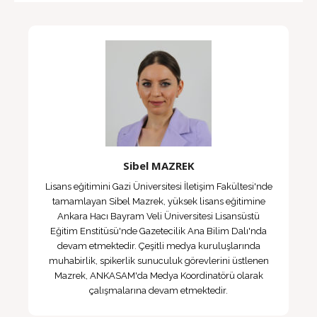
Sibel MAZREK
Lisans eğitimini Gazi Üniversitesi İletişim Fakültesi'nde
tamamlayan Sibel Mazrek, yüksek lisans eğitimine
Ankara Hacı Bayram Veli Üniversitesi Lisansüstü
Eğitim Enstitüsü'nde Gazetecilik Ana Bilim Dalı'nda
devam etmektedir. Çeşitli medya kuruluşlarında
muhabirlik, spikerlik sunuculuk görevlerini üstlenen
Mazrek, ANKASAM'da Medya Koordinatörü olarak
çalışmalarına devam etmektedir.