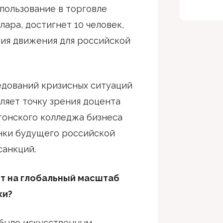
пользование в торговле
ара, достигнет 10 человек,
ия движения для российской
едований кризисных ситуаций
ляет точку зрения доцента
тонского колледжа бизнеса
нки будущего российской
санкций.
ет на глобальный масштаб
ки?
было искусственным