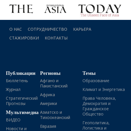
О НАС
СОТРУДНИЧЕСТВО
КАРЬЕРА
СТАЖИРОВКИ
КОНТАКТЫ
Публикации
Регионы
Темы
Бюллетень
Афгано и
Образование
Пакистанский
Журнал
Климат и Энергетика
Африка
Стратегический
Права Человека,
Прогнозы
Америки
Демократия и
Гражданское
Мультимедиа
Азиатско и
Общество
Тихоокеанский
ВИДЕО
Геополитика,
Евразия
Логистика и
Новости и