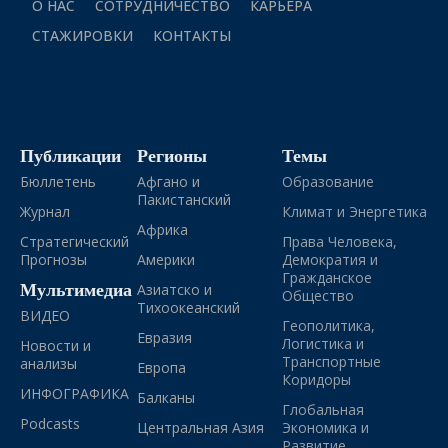
О НАС
СОТРУДНИЧЕСТВО
КАРЬЕРА
СТАЖИРОВКИ
КОНТАКТЫ
Публикации
Регионы
Темы
Бюллетень
Афгано и
Образование
Пакистанский
Журнал
Климат и Энергетика
Африка
Стратегический
Права Человека,
Прогнозы
Америки
Демократия и
Гражданское
Мультимедиа
Азиатско и
Общество
Тихоокеанский
ВИДЕО
Геополитика,
Евразия
Логистика и
Новости и
Транспортные
анализы
Европа
Коридоры
ИНФОГРАФИКА
Балканы
Глобальная
Podcasts
Центральная Азия
Экономика и
Развитие