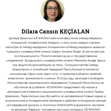
Dilara Cansın KEÇİALAN
Дилара Джансын КЕЧИАЛАН окончила факультет международных
отношений Университета Анадолу и получила первую степень
магистра по международным отношениям в Международном казахско-
турецком университете имени Ходжи Ахмета Ясави. В магистратуре
по специальности “Политическая наука и государственное
управление” Бурдурского университета имени Мехмета Акифа Эрсоя
она защитила диссертацию на тему: “Сотрудничество между
Казахстаном и Китайской Народной Республикой в контексте
инициативы Один пояс-один путь” и проектов в области зелёной
энергетики: возможности и риски. В 2025 году, выиграв стипендию
Министерства национального образования Турецкой Республики на
обучение за рубежом, КЕЧИАЛАН продолжает обучение в
докторантуре Киевского национального университета имени Тараса
Шевченко. Параллельно она обучается по направлению Новые медиа и
журналистика в Университете Ататюрка и работает в Анкарском центре
исследований кризиса и политики (ANKASAM) в должности эксперта
по вопросам Евразии. Основные научные интересы КЕЧИАЛАН