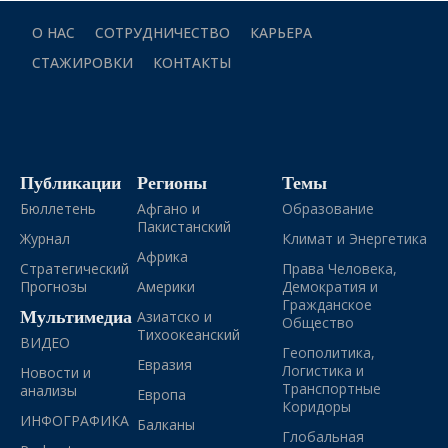
О НАС
СОТРУДНИЧЕСТВО
КАРЬЕРА
СТАЖИРОВКИ
КОНТАКТЫ
Публикации
Регионы
Темы
Бюллетень
Афгано и
Образование
Пакистанский
Журнал
Климат и Энергетика
Африка
Стратегический
Права Человека,
Прогнозы
Америки
Демократия и
Гражданское
Мультимедиа
Азиатско и
Общество
Тихоокеанский
ВИДЕО
Геополитика,
Евразия
Логистика и
Новости и
Транспортные
анализы
Европа
Коридоры
ИНФОГРАФИКА
Балканы
Глобальная