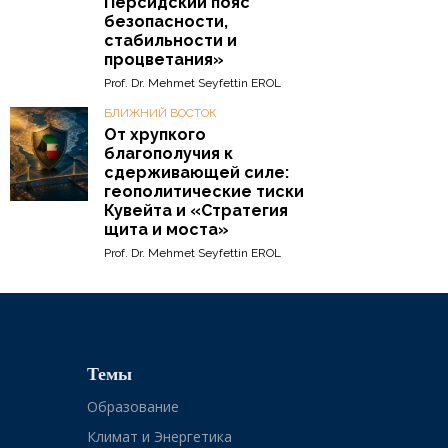
Персидский пояс
безопасности,
стабильности и
процветания»
Prof. Dr. Mehmet Seyfettin EROL
БЛИЖНИЙ ВОСТОК
От хрупкого
благополучия к
сдерживающей силе:
геополитические тиски
Кувейта и «Стратегия
щита и моста»
Prof. Dr. Mehmet Seyfettin EROL
Темы
Образование
Климат и Энергетика