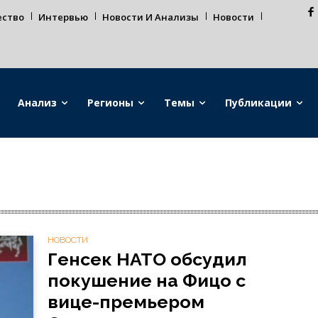
ество
Интервью
Новости И Анализы
Новости
Анализ
Регионы
Темы
Публикации
НОВОСТИ
Генсек НАТО обсудил
покушение на Фицо с
вице-премьером