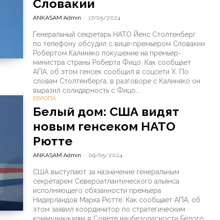
Словакии
ANKASAM Admin
-
17/05/2024
Генеральный секретарь НАТО Йенс Столтенберг
по телефону обсудил с вице-премьером Словакии
Робертом Калиняко покушение на премьер-
министра страны Роберта Фицо. Как сообщает
АПА, об этом генсек сообщил в соцсети X. По
словам Столтенберга, в разговоре с Калиняко он
выразил солидарность с Фицо...
ЕВРОПА
Белый дом: США видят
новым генсеком НАТО
Рютте
ANKASAM Admin
-
09/05/2024
США выступают за назначение генеральным
секретарем Североатлантического альянса
исполняющего обязанности премьера
Нидерландов Марка Рютте. Как сообщает АПА, об
этом заявил координатор по стратегическим
коммуникациям в Совете нацбезопасности Белого