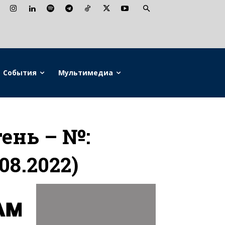
События
Мультимедиа
ень – №:
.08.2022)