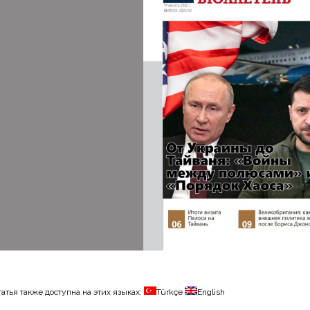
татья также доступна на этих языках:
Türkçe
English