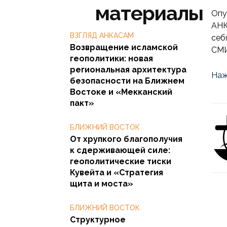
материалы
Опу
АНК
ВЗГЛЯД АНКАСАМ
себ
Возвращение исламской
СМИ
геополитики: новая
региональная архитектура
Наж
безопасности на Ближнем
Востоке и «Мекканский
пакт»
БЛИЖНИЙ ВОСТОК
От хрупкого благополучия
к сдерживающей силе:
геополитические тиски
Кувейта и «Стратегия
щита и моста»
БЛИЖНИЙ ВОСТОК
Структурное