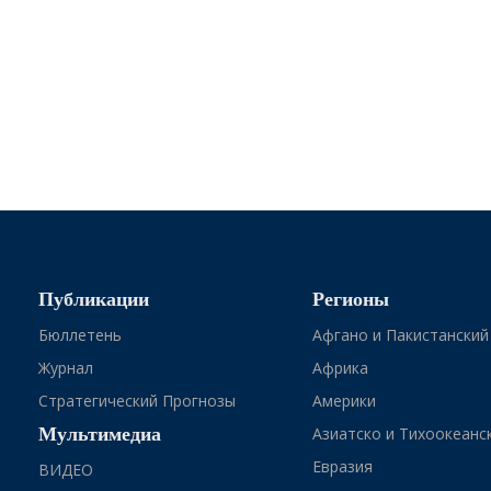
Публикации
Регионы
Бюллетень
Афгано и Пакистанский
Журнал
Африка
Стратегический Прогнозы
Америки
Мультимедиа
Азиатско и Тихоокеанс
Евразия
ВИДЕО