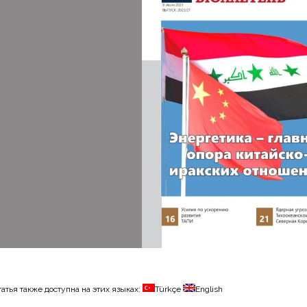
татья также доступна на этих языках:
Türkçe
English