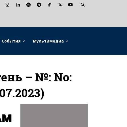
События
Мультимедиа
нь – №: No:
.07.2023)