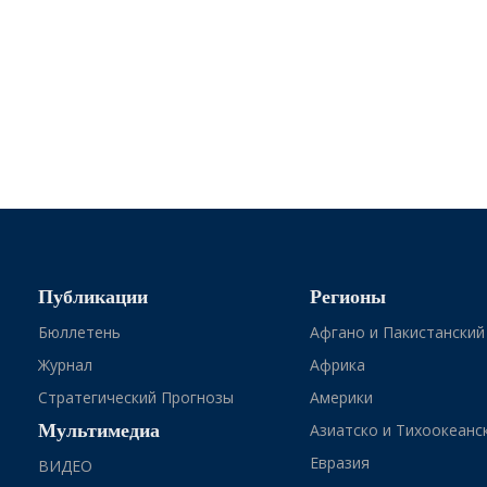
Публикации
Регионы
Бюллетень
Афгано и Пакистанский
Журнал
Африка
Стратегический Прогнозы
Америки
Мультимедиа
Азиатско и Тихоокеанс
Евразия
ВИДЕО