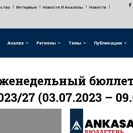
ество
Интервью
Новости И Анализы
Новости
Анализ
Регионы
Темы
Публикации
женедельный бюллете
023/27 (03.07.2023 – 09