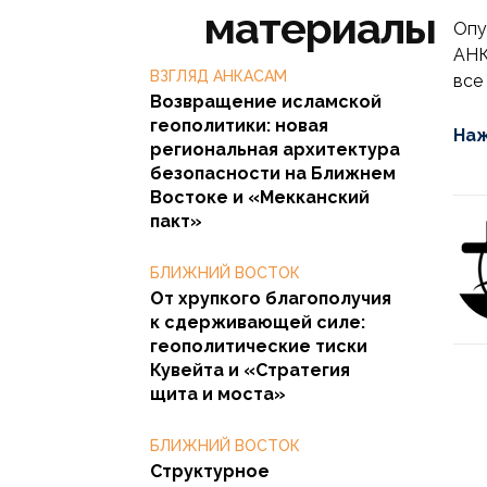
материалы
Опу
АНК
ВЗГЛЯД АНКАСАМ
все
Возвращение исламской
геополитики: новая
Наж
региональная архитектура
безопасности на Ближнем
Востоке и «Мекканский
пакт»
БЛИЖНИЙ ВОСТОК
От хрупкого благополучия
к сдерживающей силе:
геополитические тиски
Кувейта и «Стратегия
щита и моста»
БЛИЖНИЙ ВОСТОК
Структурное