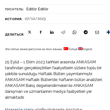
Editör Editör
ПИСАТЕЛЬ:
07/10/2023
ИСТОРИЯ:
ДЕЛИТЬСЯ:
Эта статья также доступна на этих языках:
Türkçe
English
25 Eylül – 1 Ekim 2023 tarihleri arasında ANKASAM
tarafından gerçekleştirilen faaliyetlerin sizlere toplu bir
şekilde sunulduğu Haftalık Bülten yayımlanmıştır.
ANKASAM Haftalık Bülten’de; haftanın bütün analizleri,
ANKASAM Bakış değerlendirmeleri ile ANKASAM
danışman ve uzmanlarının medya faaliyetleri yer
almaktadır.
Нажмите здесь
чтобы получить доступ к