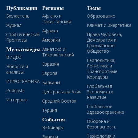
Публикации
Регионы
Темы
Бюллетень
Афгано и
Образование
Пакистанский
Журнал
Климат и Энергетика
Африка
Стратегический
Права Человека,
Прогнозы
Америки
Демократия и
Гражданское
Мультимедиа
Азиатско и
Общество
Тихоокеанский
ВИДЕО
Геополитика,
Евразия
Логистика и
Новости и
Транспортные
анализы
Европа
Коридоры
ИНФОГРАФИКА
Балканы
Глобальная
Podcasts
Центральная Азия
Экономика и
Развитие
Интервью
Средний Восток
Глобальное
Турция
Здравоохранение
События
Оборона и
Безопасность
Вебинары
Технология и
Визиты