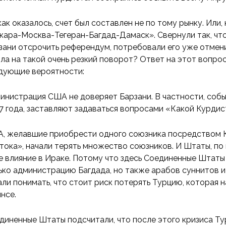
как оказалось, счет был составлен не по тому рынку. Или,
кара-Москва-Тегеран-Багдад-Дамаск». Свернули так, чт
зани отсрочить референдум, потребовали его уже отмени
ла на такой очень резкий поворот? Ответ на этот вопрос
дующие вероятности:
инистрация США не доверяет Барзани. В частности, собы
7 года, заставляют задаваться вопросами «Какой Курдис
, желавшие приобрести одного союзника посредством 
тока», начали терять множество союзников. И Штаты, по 
е влияние в Ираке. Потому что здесь Соединенные Штаты
ько администрацию Багдада, но также арабов суннитов и
али понимать, что стоит риск потерять Турцию, которая н
янсе.
диненные Штаты подсчитали, что после этого кризиса Т