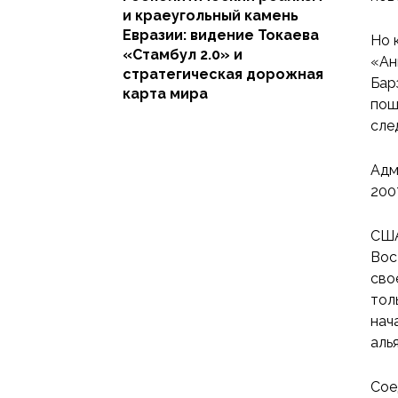
и краеугольный камень
Евразии: видение Токаева
Но 
«Стамбул 2.0» и
«Ан
стратегическая дорожная
Бар
карта мира
пош
сле
Адм
200
США
Вос
сво
тол
нач
аль
Сое