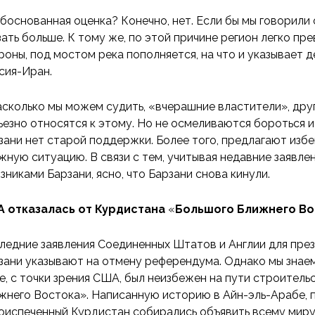
боснованная оценка? Конечно, нет. Если бы мы говорили 
зать больше. К тому же, по этой причине регион легко пре
роны, под мостом река пополняется, на что и указывает д
сия-Иран.
асколько мы можем судить, «вчерашние властители», дру
ьезно относятся к этому. Но не осмеливаются бороться и
зани нет старой поддержки. Более того, предлагают избе
жную ситуацию. В связи с тем, учитывая недавние заявле
зниками Барзани, ясно, что Барзани снова кинули.
 отказалась от Курдистана
«
Большого Ближнего Во
ледние заявления Соединенных Штатов и Англии для пре
зани указывают на отмену референдума. Однако мы знаем
е, с точки зрения США, был неизбежен на пути строител
жнего Востока». Написанную историю в Айн-эль-Арабе, п
оиспеченный Курдистан собирались объявить всему миру