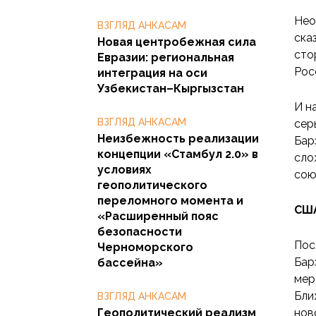
Нео
ВЗГЛЯД АНКАСАМ
ска
Новая центробежная сила
сто
Евразии: региональная
Рос
интеграция на оси
Узбекистан–Кыргызстан
И н
ВЗГЛЯД АНКАСАМ
сер
Неизбежность реализации
Бар
концепции «Стамбул 2.0» в
сло
условиях
сою
геополитического
переломного момента и
США
«Расширенный пояс
безопасности
Пос
Черноморского
Бар
бассейна»
мер
Бли
ВЗГЛЯД АНКАСАМ
Геополитический реализм
нов