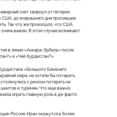
 неверный счет свернул от пятерки
о США, до вчерашнего дня просившие
ть. Так что же произошло, что США
 очень важен. В этом случае возникают
тия в линии «Анкара-Эрбиль» после
тан?» и «Чей Курдистан?».
Курдистана «Большого Ближнего
крайней мере, не хотели бы потерять
 столкнулись с риском потерять не
 шиитов и туркмен. Что еще важно,
ачала играть главную роль в де-факто
урция-Россия-Иран окажутся в более