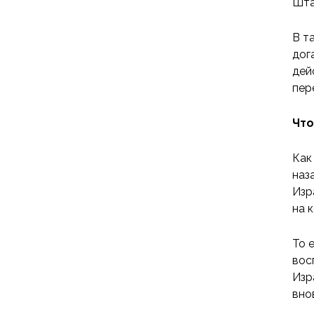
Шта
В т
дог
дей
пер
Что
Как
наз
Изр
на 
То 
вос
Изр
вно