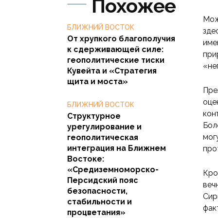
Похожее
Мож
БЛИЖНИЙ ВОСТОК
зде
От хрупкого благополучия
име
к сдерживающей силе:
при
геополитические тиски
«не
Кувейта и «Стратегия
щита и моста»
Пре
оце
БЛИЖНИЙ ВОСТОК
кон
Структурное
Бол
урегулирование и
мог
геополитическая
интеграция на Ближнем
про
Востоке:
«Средиземноморско-
Кро
Персидский пояс
веч
безопасности,
Сир
стабильности и
фак
процветания»