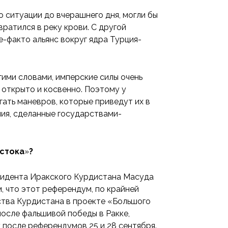
о ситуации до вчерашнего дня, могли бы
вратился в реку крови. С другой
е-факто альянс вокруг ядра Турция-
гими словами, имперские силы очень
 открыто и косвенно. Поэтому у
гать маневров, которые приведут их в
ния, сделанные государствами-
стока
»
?
зидента Иракского Курдистана Масуда
, что этот референдум, по крайней
ьства Курдистана в проекте «Большого
осле фальшивой победы в Ракке,
 после референдумов 25 и 28 сентября.