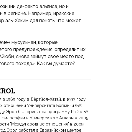
озиции де-факто альянса, но и
 в регионе. Например, иракские
р аль-Хеким дал понять, что может
лемен мусульман, которые
этого предупреждения, определит их
-Айюби, снова займут свое место под
ового похода». Как вы думаете?
 EROL
 1969 году в Дёртйол-Хатай, в 1993 году
 отношений Университета Богазичи (БУ).
оду Эрол был принят на программу PhD в БУ
а философии в Университете Анкары в 2005
ности "Международные отношения" в 2009
 год Эрол работал в Евразийском центре