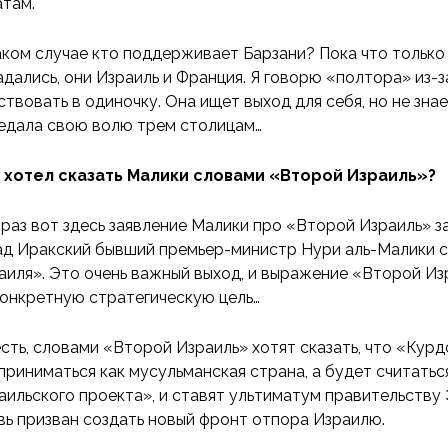
там.
аком случае кто поддерживает Барзани? Пока что только 
адались, они Израиль и Франция. Я говорю «полтора» из-з
ствовать в одиночку. Она ищет выход для себя, но не знае
едала свою волю трем столицам…
 хотел сказать Малики словами «Второй Израиль»?
 раз вот здесь заявление Малики про «Второй Израиль» 
ад Иракский бывший премьер-министр Нури аль-Малики ск
аиля». Это очень важный выход, и выражение «Второй Изр
конкретную стратегическую цель…
есть, словами «Второй Израиль» хотят сказать, что «Кур
приниматься как мусульманская страна, а будет считатьс
аильского проекта», и ставят ультиматум правительству
вь призван создать новый фронт отпора Израилю.