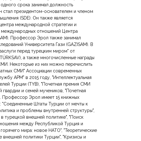
е одного срока занимал должность
он стал президентом-основателем и членом
ышления (SDE). Он также является
центра международной стратегии и
а международных отношений Центра
SAM). Профессор Эрол также занимал
ледований Университета Гази (GAZISAM). В
заслуги перед турецким миром" от
TÜRKSAV), а также многочисленные награды
 СМИ. Некоторые из них можно перечислить
чатных СМИ" Ассоциации современных
лужбу APM" в 2015 году, "Интеллектуальная
елей Турции (TYB), "Почетная премия СМИ
 гвардии и семей мучеников, "Почетная
. Профессор Эрол имеет 15 книжных
: "Соединенные Штаты Турции от мечты к
олитика и проблемы внутренней структуры",
и в турецкой внешней политике", "Поиск
Отношения между Республикой Турция и
горячего мира: новое НАТО", "Теоретические
е внешней политики Турции", "Кризисы и