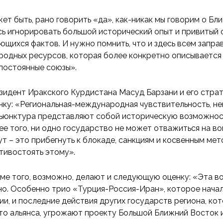
ет быть, рано говорить «да», как-никак мы говорим о Бл
сь игнорировать большой исторический опыт и привитый 
ющихся фактов. И нужно помнить, что и здесь всем запра
родных ресурсов, которая более конкретно описывается 
постоянные союзы».
зидент Иракского Курдистана Масуд Барзани и его стра
нку: «Региональная-международная чувствительность, не
ъюнктура представляют собой историческую возможность,
ее того, ни одно государство не может отважиться на вой
ут – это прибегнуть к блокаде, санкциям и косвенным мет
тивостоять этому».
ме того, возможно, делают и следующую оценку: «Эта в
но. Особенно трио «Турция-Россия-Иран», которое нача
ии, и последние действия других государств региона, ко
то альянса, угрожают проекту Большой Ближний Восток 