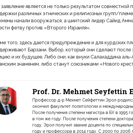
 заявление является не только результатом совместной п
держки различных этнических и религиозных групп/племен
кмены начали вооружаться, а шиитский лидер Сайид Амма
ести фетву против «Второго Израиля».
ме того, здесь дается предупреждение и для курдских п
держивают Барзани. Выбор, который они сделают после 
ицию и их будущее. Либо они, как внуки Салахаддина аль
амским знаменем, либо станут союзниками «Нового крест
Prof. Dr. Mehmet Seyfettin
Профессор д-р Мехмет Сейфеттин Эрол родился в
окончил факультет политологии и международных
После получения степени магистра в БУ в 1995 г
в том же году. После получения степени доктор
году, Эрол получил звание доцента по специаль
году и профессора в 2014 году. С 2000 по 2006