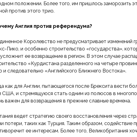
одном положении. Более того, им пришлось заморозить это
ной против этого трио.
очему Англия против референдума?
диненное Королевство не предусматривает изменений гр
кс-Пико, и особенно строительство «государства», котор
 усложнит ее возвращение в регион. В этом случае распа
оительство «Курдистана разделенного на четыре провинц
о и следовательно «Английского Ближнего Востока».
да как для Англии, пытающегося после Брексита вести б
и США, и стремящуюся стать одним из полюсов в многоп
нь важен для возвращения в прежние славные времена.
тания ведет стратегию своего восстановления через стр
ни потери, таких как Турция. Таким образом, содействие
тиворечит ее интересам. Более того, Великобритания хо