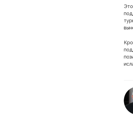
Это
под
тур
вын
Кро
под
поз
исл