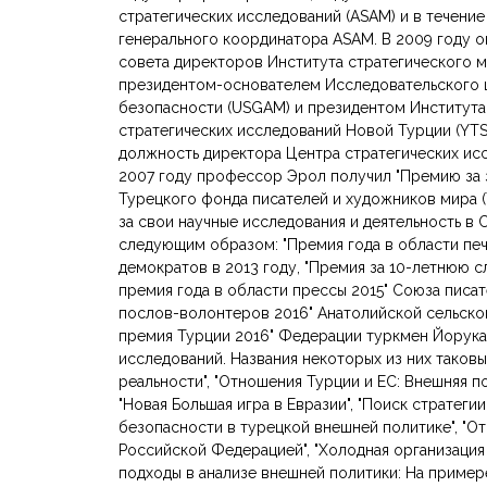
стратегических исследований (ASAM) и в течени
генерального координатора ASAM. В 2009 году 
совета директоров Института стратегического м
президентом-основателем Исследовательского 
безопасности (USGAM) и президентом Институт
стратегических исследований Новой Турции (YT
должность директора Центра стратегических исс
2007 году профессор Эрол получил "Премию за 
Турецкого фонда писателей и художников мира (
за свои научные исследования и деятельность в
следующим образом: "Премия года в области пе
демократов в 2013 году, "Премия за 10-летнюю с
премия года в области прессы 2015" Союза писат
послов-волонтеров 2016" Анатолийской сельской
премия Турции 2016" Федерации туркмен Йорука
исследований. Названия некоторых из них таковы
реальности", "Отношения Турции и ЕС: Внешняя п
"Новая Большая игра в Евразии", "Поиск стратеги
безопасности в турецкой внешней политике", "
Российской Федерацией", "Холодная организация 
подходы в анализе внешней политики: На пример