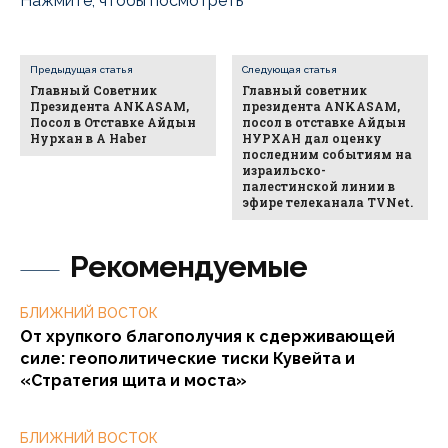
Нажмите, чтобы посмотреть
Предыдущая статья
Следующая статья
Главный Советник
Главный советник
Президента ANKASAM,
президента ANKASAM,
Посол в Отставке Айдын
посол в отставке Айдын
Нурхан в A Haber
НУРХАН дал оценку
последним событиям на
израильско-
палестинской линии в
эфире телеканала TVNet.
Рекомендуемые
БЛИЖНИЙ ВОСТОК
От хрупкого благополучия к сдерживающей
силе: геополитические тиски Кувейта и
«Стратегия щита и моста»
БЛИЖНИЙ ВОСТОК