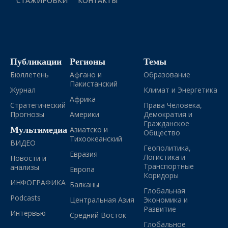
СТАЖИРОВКИ
КОНТАКТЫ
Публикации
Регионы
Темы
Бюллетень
Афгано и
Образование
Пакистанский
Журнал
Климат и Энергетика
Африка
Стратегический
Права Человека,
Прогнозы
Америки
Демократия и
Гражданское
Мультимедиа
Азиатско и
Общество
Тихоокеанский
ВИДЕО
Геополитика,
Евразия
Логистика и
Новости и
Транспортные
анализы
Европа
Коридоры
ИНФОГРАФИКА
Балканы
Глобальная
Podcasts
Центральная Азия
Экономика и
Развитие
Интервью
Средний Восток
Глобальное