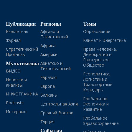
Публикации
Регионы
Темы
Бюллетень
Афгано и
Образование
Пакистанский
Журнал
Климат и Энергетика
Африка
Стратегический
Права Человека,
Прогнозы
Америки
Демократия и
Гражданское
Мультимедиа
Азиатско и
Общество
Тихоокеанский
ВИДЕО
Геополитика,
Евразия
Логистика и
Новости и
Транспортные
анализы
Европа
Коридоры
ИНФОГРАФИКА
Балканы
Глобальная
Podcasts
Центральная Азия
Экономика и
Развитие
Интервью
Средний Восток
Глобальное
Турция
Здравоохранение
События