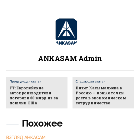
ANKASAM Admin
Предыдущая статья
Следующая статья
FT: Европейские
Визит Касымалиева в
автопроизводители
Россию — новые точки
потеряли €8 млрд из-за
роста в экономическом
пошлин США
сотрудничестве
Похожее
ВЗГЛЯД АНКАСАМ