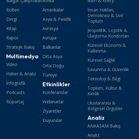
Balgat Çalışmaları
Afrika
İklim & Enerji
Bülten
Amerikalar
İnsan Hakları,
Demokrasi & Sivil
Dergi
Asya & Pasifik
Toplum
Kitap
Avrasya
Jeopolitik, Lojistik &
Ulaştırma Koridorları
Rapor
Avrupa
Küresel Ekonomi &
Stratejik Bakış
Balkanlar
Kalkınma
Multimedya
Orta Asya
Küresel Sağlık
Video
Orta Doğu
Savunma & Güvenlik
Haber & Analiz
Türkiye
Teknoloji & Bilgi
İnfografik
Etkinlikler
Toplum, Kültür &
Podcasts
Konferanslar
Kimlik
Röportaj
Webinarlar
Uluslararası &
Bölgesel Örgütler
Ziyaretler
Analiz
Duyurular
ANKASAM Bakış
Analiz